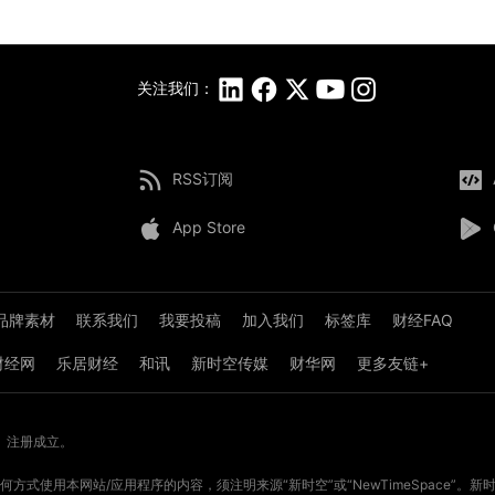
关注我们：
RSS订阅
App Store
品牌素材
联系我们
我要投稿
加入我们
标签库
财经FAQ
8财经网
乐居财经
和讯
新时空传媒
财华网
更多友链+
》注册成立。
方式使用本网站/应用程序的内容，须注明来源“新时空”或“NewTimeSpace”