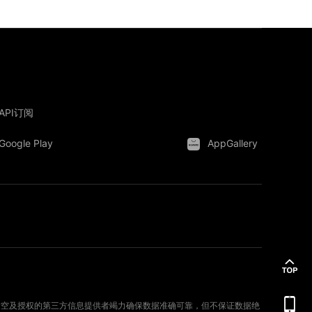
API订阅
Google Play
AppGallery
。新时空及授权的第三方信息提供者竭力确保数据准确可靠，但不保证数据绝