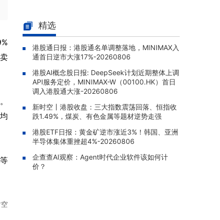
南方恒生生科(03174.HK)早盘涨1.
08-07 10:26 |
80%，成交额达358.55万港元
精选
南方KOSPI(03121.HK)早盘跌1.9
08-07 10:20 |
9%
港股通日报：港股通名单调整落地，MINIMAX入
6%，成交额达1140.25万港元
。卖
通首日逆市大涨17%-20260806
XL二博时中创业(07234.HK)早盘
08-07 10:12 |
港股AI概念股日报: DeepSeek计划近期整体上调
涨2.16%，成交额达165.71万港元
API服务定价，MINIMAX-W（00100.HK）首日
易方达亚洲半导体ETF(03486.H
调入港股通大涨-20260806
08-07 10:10 |
）。
K)早盘跌0.83%，成交额达435.82万港元
新时空丨港股收盘：三大指数震荡回落、恒指收
舶均
跌1.49%，煤炭、有色金属等题材逆势走强
港股ETF日报：黄金矿逆市涨近3%！韩国、亚洲
半导体集体重挫超4%-20260806
企查查AI观察：Agent时代企业软件该如何计
等
价？
时空
。