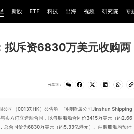
经
新股
ETF
科技
出海
视频
研究院
专
K)：拟斥资6830万美元收购两
分享到：
公司（00137.HK）公告称，间接附属公司Jinshun Shipping
年6月3日分别与卖方订立造船合同，以每艘船舶合同价3415万美元（约2.66
，总合同价为6830万美元（约5.33亿港元）。两艘船舶均预计