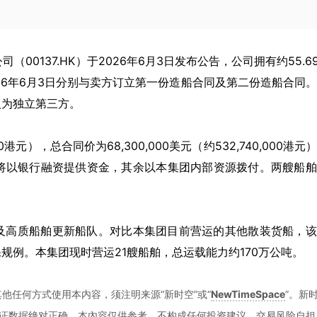
公司（00137.HK）于2026年6月3日发布公告，公司拥有约55.6
26年6月3日分别与卖方订立第一份造船合同及第二份造船合同
人为独立第三方。
00港元），总合同价为68,300,000美元（约532,740,000港元
%将以银行融资提供资金，其余以本集团内部资源拨付。两艘船
及高质船舶更新船队。对比本集团目前营运的其他散装货船，该
规例。本集团现时营运21艘船舶，总运载能力约170万公吨。
他任何方式使用本内容，须注明来源“新时空”或“
NewTimeSpace
”。新
证数据绝对正确。本內容仅供参考，不构成任何投资建议，交易风险自担