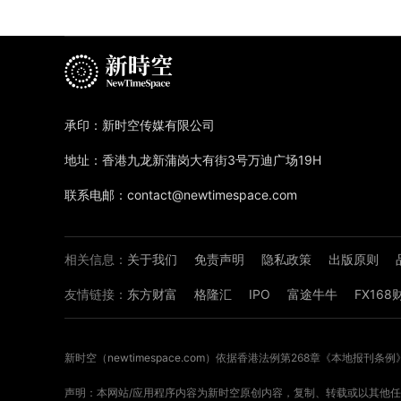
承印：新时空传媒有限公司
地址：香港九龙新蒲岗大有街3号万迪广场19H
联系电邮：contact@newtimespace.com
相关信息：
关于我们
免责声明
隐私政策
出版原则
友情链接：
东方财富
格隆汇
IPO
富途牛牛
FX16
新时空（
newtimespace.com
）依据香港法例第268章《本地报刊条例
声明：本网站/应用程序内容为新时空原创内容，复制、转载或以其他任何