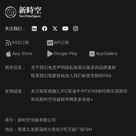
关注我们：
RSS订阅
API订阅
App Store
Google Play
AppGallery
相关信息：
关于我们
免责声明
隐私政策
出版原则
品牌素材
联系我们
我要投稿
加入我们
标签库
财经FAQ
友情链接：
东方财富
格隆汇
IPO
富途牛牛
FX168财经网
乐居财经
和讯
新时空传媒
财华网
更多友链+
承印：新时空传媒有限公司
地址：香港九龙新蒲岗大有街3号万迪广场19H