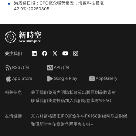
港股通日报：CPO概念强势爆发，海致科技暴涨
42.9%-20260805
关注我们：
RSS订阅
API订阅
App Store
Google Play
AppGallery
相关信息：
关于我们
免责声明
隐私政策
出版原则
品牌素材
联系我们
我要投稿
加入我们
标签库
财经FAQ
友情链接：
东方财富
格隆汇
IPO
富途牛牛
FX168财经网
乐居财经
和讯
新时空传媒
财华网
更多友链+