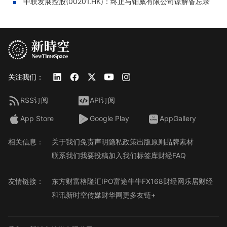
中联发展控股(00201.HK)：终止与铂威有限公司谅解备忘录
关注我们：
RSS订阅
API订阅
App Store
Google Play
AppGallery
相关信息：
关于我们
免责声明
隐私政策
出版原则
品牌素材
联系我们
我要投稿
加入我们
标签库
财经FAQ
友情链接：
东方财富
格隆汇
IPO
富途牛牛
FX168财经网
乐居财经
和讯
新时空传媒
财华网
更多友链+