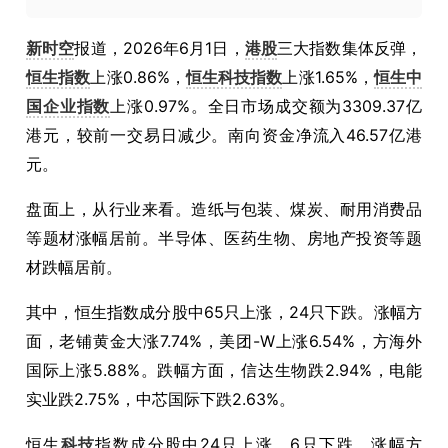
新时空
报道，2026年6月1日，
港股
三大指数集体反弹，
恒生指数
上涨0.86%，
恒生科技指数
上涨1.65%，
恒生中
国企业指数
上涨0.97%。全日市场成交额为3309.37亿
港元，较前一交易日减少。南向资金净流入46.57亿港
元。
盘面上，从行业来看。造纸与包装、煤炭、耐用消费品
等题材涨幅居前。半导体、医药生物、房地产投资等题
材跌幅居前。
其中，恒生指数成分股中65只上涨，24只下跌。涨幅方
面，老铺黄金大涨7.74%，美团-W上涨6.54%，方海外
国际上涨5.88%。跌幅方面，信达生物跌2.94%，电能
实业跌2.75%，中芯国际下跌2.63%。
恒生
科技
指数成分股中24只上涨，6只下跌。涨幅方