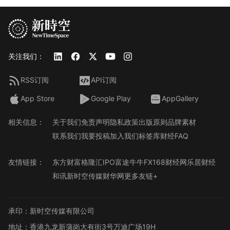
关注我们：
RSS订阅
API订阅
App Store
Google Play
AppGallery
相关信息：
关于我们
免责声明
隐私政策
出版原则
品牌素材
联系我们
我要投稿
加入我们
标签库
财经FAQ
友情链接：
东方财富
格隆汇
IPO
富途牛牛
FX168财经网
乐居财经
和讯
新时空传媒
财华网
更多友链+
承印：新时空传媒有限公司
地址：香港九龙新蒲岗大有街3号万迪广场19H