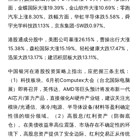
面，金蝶国际大涨19.39%，金山软件大涨10.69%；零跑
汽车上涨8.30%。跌幅方面，华虹半导体跌5.58%，舜
宇光学科技跌1.13%，京东集团-SW跌0.97%。
港股通成分股中，美图公司暴涨26.15%，曹操出行大涨
15.38%，森松国际大涨15.19%。轻松健康大跌17.47%，
迅策大跌13.17%；建滔积层板大跌13.11%。
中国银河在港股投资策略上指出，应把握三条主线：
（1）科技板块。6月初Computex大会（台北国际电脑
展）即将召开，英伟达、AMD等巨头预计将发布新一代
AI芯片/算力产品，直接催化AI硬件产业链，建议关注光
模块/光通信、液冷/电源、半导体设备/材料等盈利确定
性强的细分领域。（2）高股息/红利资产（防御底
仓）。在美债收益率高位震荡、市场存在不确定性的环
境下，高股息资产提供了安全边际。红利交易正从传统