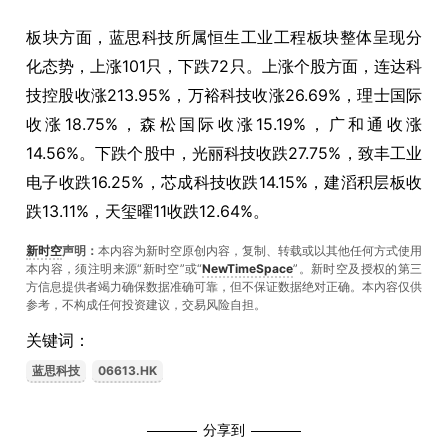
板块方面，蓝思科技所属恒生工业工程板块整体呈现分
化态势，上涨101只，下跌72只。上涨个股方面，连达科
技控股收涨213.95%，万裕科技收涨26.69%，理士国际
收涨18.75%，森松国际收涨15.19%，广和通收涨
14.56%。下跌个股中，光丽科技收跌27.75%，致丰工业
电子收跌16.25%，芯成科技收跌14.15%，建滔积层板收
跌13.11%，天玺曜11收跌12.64%。
新时空
声明：
本内容为新时空原创内容，复制、转载或以其他任何方式使用
本内容，须注明来源“新时空”或“
NewTimeSpace
”。新时空及授权的第三
方信息提供者竭力确保数据准确可靠，但不保证数据绝对正确。本內容仅供
参考，不构成任何投资建议，交易风险自担。
关键词：
蓝思科技
06613.HK
分享到