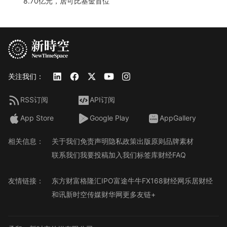
8.70亿元，居可比基金首位
关注我们：
RSS订阅
API订阅
App Store
Google Play
AppGallery
相关信息：
关于我们
免责声明
隐私政策
出版原则
品牌素材
联系我们
我要投稿
加入我们
标签库
财经FAQ
友情链接：
东方财富
格隆汇
IPO
富途牛牛
FX168财经网
乐居财经
和讯
新时空传媒
财华网
更多友链+