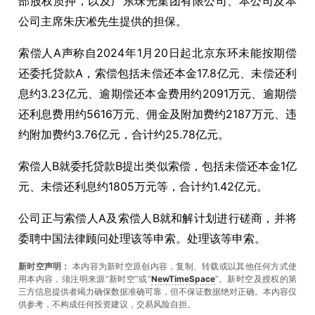
部股权质押，以及广东珠光集团有限公司、本公司及本
公司主席朱庆凇先生提供的担保。
索偿人A声称自2024年1月20日起北京东环未能按期偿
还委托贷款A，索偿包括未偿还本金17.8亿元、未偿还利
息约3.23亿元、逾期偿还本金费用约2091万元、逾期偿
还利息费用约5616万元、佣金及附加费约2187万元、违
约附加费约3.76亿元，合计约25.78亿元。
索偿人B就委托贷款B提出类似索偿，包括未偿还本金1亿
元、未偿还利息约1805万元等，合计约1.42亿元。
公司正与索偿人A及索偿人B就和解计划进行磋商，并将
委聘中国法律顾问处理该等申索。处理该等申索。
新时空声明：
本内容为新时空原创内容，复制、转载或以其他任何方式使
用本内容，须注明来源“新时空”或“
NewTimeSpace
”。新时空及授权的第
三方信息提供者竭力确保数据准确可靠，但不保证数据绝对正确。本內容仅
供参考，不构成任何投资建议，交易风险自担。