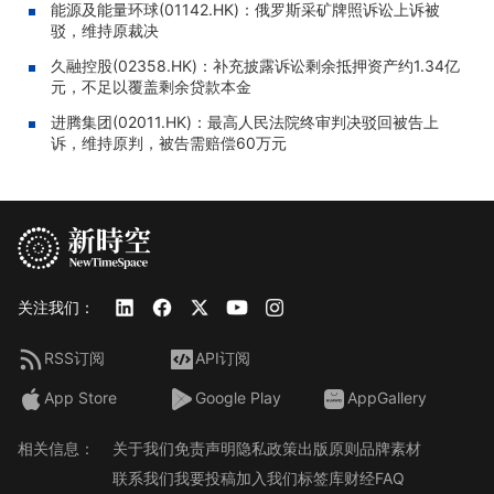
能源及能量环球(01142.HK)：俄罗斯采矿牌照诉讼上诉被
驳，维持原裁决
久融控股(02358.HK)：补充披露诉讼剩余抵押资产约1.34亿
元，不足以覆盖剩余贷款本金
进腾集团(02011.HK)：最高人民法院终审判决驳回被告上
诉，维持原判，被告需赔偿60万元
关注我们：
RSS订阅
API订阅
App Store
Google Play
AppGallery
相关信息：
关于我们
免责声明
隐私政策
出版原则
品牌素材
联系我们
我要投稿
加入我们
标签库
财经FAQ