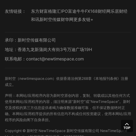
友情链接：
东方财富
格隆汇
IPO
富途牛牛
FX168财经网
乐居财经
和讯
新时空传媒
财华网
更多友链+
承印：新时空传媒有限公司
地址：香港九龙新蒲岗大有街3号万迪广场19H
联系电邮：contact@newtimespace.com
新时空（
newtimespace.com
）依据香港法例第268章《本地报刊条例》注册
成立。
声明：本网站/应用程序内容为新时空原创内容，复制、转载或以其他任何方式
使用本网站/应用程序的内容，须注明来源“新时空”或“NewTimeSpace”。新时
空及授权的第三方信息提供者竭力确保数据准确可靠，但不保证数据绝对正
确。本网站/应用程序提供的所有信息均不构成任何投资建议，使用本网站/应用
程序的风险由阁下自身承担。
Copyright ©
新时空
NewTimeSpace 新时空传媒有限公司 NewTimeSpace