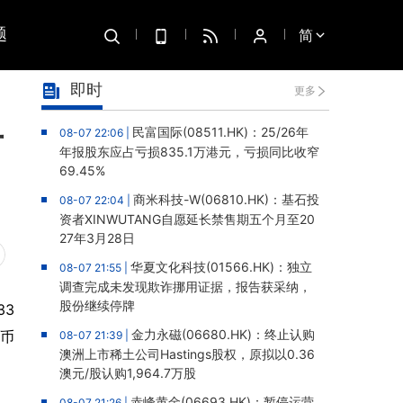
题
简
即时
更多
亏
民富国际(08511.HK)：25/26年
08-07 22:06 |
年报股东应占亏损835.1万港元，亏损同比收窄
69.45%
商米科技-W(06810.HK)：基石投
08-07 22:04 |
资者XINWUTANG自愿延长禁售期五个月至20
27年3月28日
华夏文化科技(01566.HK)：独立
08-07 21:55 |
调查完成未发现欺诈挪用证据，报告获采纳，
股份继续停牌
33
金力永磁(06680.HK)：终止认购
民币
08-07 21:39 |
澳洲上市稀土公司Hastings股权，原拟以0.36
澳元/股认购1,964.7万股
赤峰黄金(06693.HK)：暂停运营
08-07 21:26 |