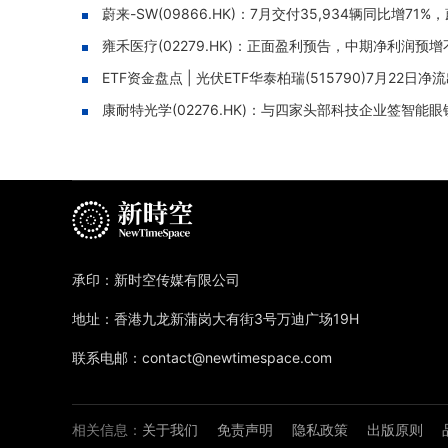
蔚来-SW(09866.HK)：7月交付35,934辆同比增71%
雍禾医疗(02279.HK)：正面盈利预告，中期净利润预增不
ETF资金盘点 | 光伏ETF华泰柏瑞(515790)7月22日
康耐特光学(02276.HK)：与四家头部科技企业签智能
承印：新时空传媒有限公司
地址：香港九龙新蒲岗大有街3号万迪广场19H
联系电邮：contact@newtimespace.com
相关信息：
关于我们
免责声明
隐私政策
出版原则