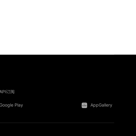
API订阅
Google Play
AppGallery