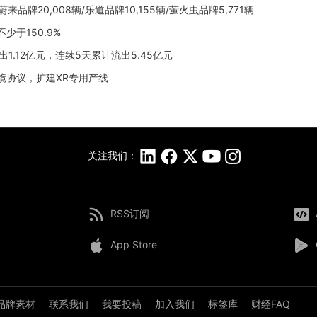
，蔚来品牌20,008辆/乐道品牌10,155辆/萤火虫品牌5,771辆
少于150.9%
净流出1.12亿元，连续5天累计流出5.45亿元
眼镜协议，扩建XR专用产线
关注我们：
RSS订阅
App Store
品牌素材
联系我们
我要投稿
加入我们
标签库
财经FAQ