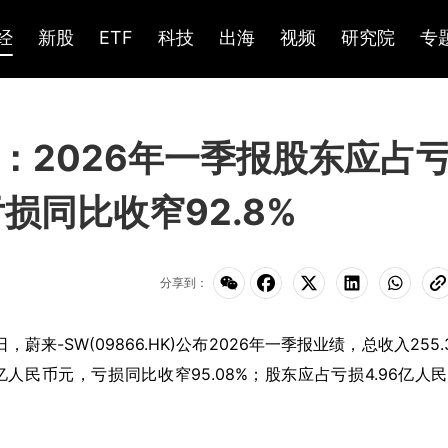
经
新股
ETF
科技
出海
视频
研究院
专
HK)：2026年一季报股东应占
损同比收窄92.8%
分享到：
1日，蔚来-SW(09866.HK)公布2026年一季报业绩，总收入255.
2亿人民币元，亏损同比收窄95.08%；股东应占亏损4.96亿人