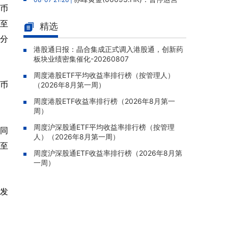
民币
老挝勐康稀土项目，2025年该项目归母净亏损
人民币5,406万元
动至
精选
灵宝黄金(03330.HK)：新疆哈巴
百分
08-07 20:07 |
河勘查取得重大进展，保有金金属量由13.20吨
港股通日报：晶合集成正式调入港股通，创新药
板块业绩密集催化-20260807
跃升至53.94吨
周度港股ETF平均收益率排行榜（按管理人）
迅策(03317.HK)：与天合算力订
08-07 20:04 |
民币
（2026年8月第一周）
立战略合作备忘，共探能源垂类大模型与Toke
n工厂商业化
周度港股ETF收益率排行榜（2026年8月第一
周）
哥瑞利软件通过港交所聆讯，在
08-07 20:02 |
中国泛半导体IMSS市场排名第三
周度沪深股通ETF平均收益率排行榜（按管理
年同
人）（2026年8月第一周）
浙能迈领绿航二次递表港交所，为
08-07 19:47 |
动至
全球领先的绿色航运设备和系统提供商
周度沪深股通ETF收益率排行榜（2026年8月第
一周）
骏杰集团控股(08188.HK)：附属
08-07 19:09 |
公司获授7份基建工程建造合约，合约总额约1.
研发
95亿港元