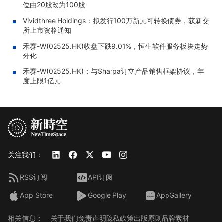
位由20股改为100股
Vividthree Holdings：拟发行100万新元可转换债券，获新交
所上市资格通知
禾赛-W(02525.HK)收盘下跌9.01%，恒生软件服务板块走势
分化
禾赛-W(02525.HK)：与Sharpa订立产品销售框架协议，年
度上限1亿元
关注我们：
RSS订阅
API订阅
App Store
Google Play
AppGallery
相关信息：
关于我们
免责声明
隐私政策
出版原则
品牌素材