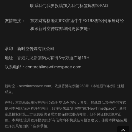
联系我们
我要投稿
加入我们
标签库
财经FAQ
友情链接：
东方财富
格隆汇
IPO
富途牛牛
FX168财经网
乐居财经
和讯
新时空传媒
财华网
更多友链+
承印：新时空传媒有限公司
地址：香港九龙新蒲岗大有街3号万迪广场19H
联系电邮：contact@newtimespace.com
新时空（
newtimespace.com
）依据香港法例第268章《本地报刊条例》注册
成立。
声明：本网站/应用程序内容为新时空原创内容，复制、转载或以其他任何方式
使用本网站/应用程序的内容，须注明来源“新时空”或“NewTimeSpace”。新时
空及授权的第三方信息提供者竭力确保数据准确可靠，但不保证数据绝对正
确。本网站/应用程序提供的所有信息均不构成任何投资建议，使用本网站/应用
程序的风险由阁下自身承担。