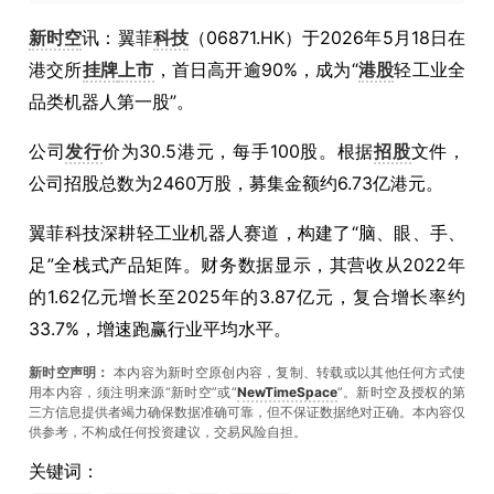
新时空
讯：翼菲
科技
（06871.HK）于2026年5月18日在
港交所
挂牌
上市
，首日高开逾90%，成为“
港股
轻工业全
品类机器人第一股”。
公司
发行
价为30.5港元，每手100股。根据
招股
文件，
公司招股总数为2460万股，募集金额约6.73亿港元。
翼菲科技深耕轻工业机器人赛道，构建了“脑、眼、手、
足”全栈式产品矩阵。财务数据显示，其营收从2022年
的1.62亿元增长至2025年的3.87亿元，复合增长率约
33.7%，增速跑赢行业平均水平。
新时空声明：
本内容为新时空原创内容，复制、转载或以其他任何方式使
用本内容，须注明来源“新时空”或“
NewTimeSpace
”。新时空及授权的第
三方信息提供者竭力确保数据准确可靠，但不保证数据绝对正确。本內容仅
供参考，不构成任何投资建议，交易风险自担。
关键词：