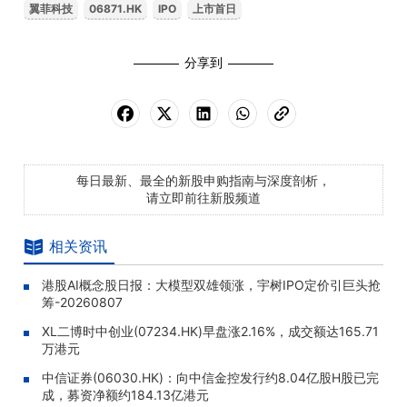
翼菲科技
06871.HK
IPO
上市首日
分享到
每日最新、最全的新股申购指南与深度剖析，
请立即前往新股频道
相关资讯
港股AI概念股日报：大模型双雄领涨，宇树IPO定价引巨头抢
筹-20260807
XL二博时中创业(07234.HK)早盘涨2.16%，成交额达165.71
万港元
中信证券(06030.HK)：向中信金控发行约8.04亿股H股已完
成，募资净额约184.13亿港元