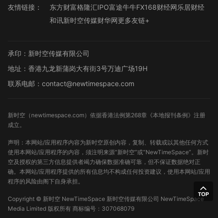
友情链接：
东方财富
格隆汇
IPO
富途牛牛
FX168财经网
乐居财经
和讯
新时空传媒
财华网
更多友链+
承印：新时空传媒有限公司
地址：香港九龙新蒲岗大有街3号万迪广场19H
联系电邮：contact@newtimespace.com
新时空（
newtimespace.com
）依据香港法例第268章《本地报刊条例》注册
成立。
声明：本网站/应用程序内容为新时空原创内容，复制、转载或以其他任何方式
使用本网站/应用程序的内容，须注明来源“新时空”或“NewTimeSpace”。新时
空及授权的第三方信息提供者竭力确保数据准确可靠，但不保证数据绝对正
确。本网站/应用程序提供的所有信息均不构成任何投资建议，使用本网站/应用
程序的风险由阁下自身承担。
Copyright ©
新时空
NewTimeSpace 新时空传媒有限公司 NewTimeSpace
Media Limited 版权所有
商标编号：307068079