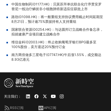
中国生物制药(01177.HK)：贝莫苏拜单抗联合化疗序贯安罗
替尼一线治疗鳞状非小细胞肺癌新适应症获批上市
路劲(01098.HK)：将一般重组支持协议费用截止时间延期至
8月21日，预计逾75%票据持有人支持重组
国家联合资源(00254.HK)：与达圆邦订立战略合作备忘录，
拟就健康产业项目建立战略合作
维信金科(02003.HK)：终止收购葡萄牙银行BPG最多至
100%股份，卖方退还20%预付订金
南方两倍做多三星电子(07747.HK)午后涨1.55%，成交额达
8.93亿港元
关注我们：
RSS订阅
API订阅