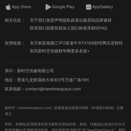
App Store
Google Play
AppGallery
相关信息：
关于我们
免责声明
隐私政策
出版原则
品牌素材
联系我们
我要投稿
加入我们
标签库
财经FAQ
友情链接：
东方财富
格隆汇
IPO
富途牛牛
FX168财经网
乐居财经
和讯
新时空传媒
财华网
更多友链+
承印：新时空传媒有限公司
地址：香港九龙新蒲岗大有街3号万迪广场19H
联系电邮：contact@newtimespace.com
新时空（
newtimespace.com
）依据香港法例第268章《本地报刊条例》注册
成立。
声明：本网站/应用程序内容为新时空原创内容，复制、转载或以其他任何方式
使用本网站/应用程序的内容，须注明来源“新时空”或“NewTimeSpace”。新时