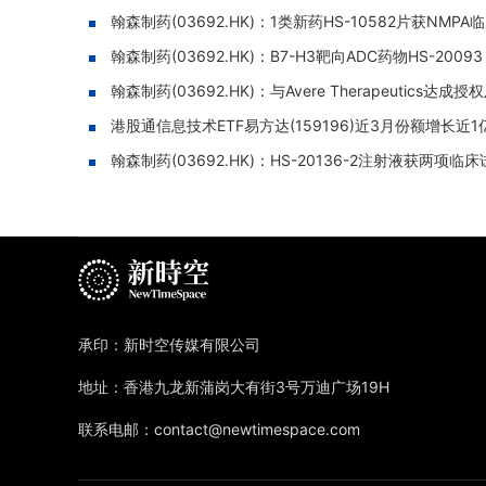
翰森制药(03692.HK)：1类新药HS-10582片获
翰森制药(03692.HK)：B7-H3靶向ADC药物HS-2009
翰森制药(03692.HK)：与Avere Therapeutics达
港股通信息技术ETF易方达(159196)近3月份额增
翰森制药(03692.HK)：HS-20136-2注射液获两
承印：新时空传媒有限公司
地址：香港九龙新蒲岗大有街3号万迪广场19H
联系电邮：contact@newtimespace.com