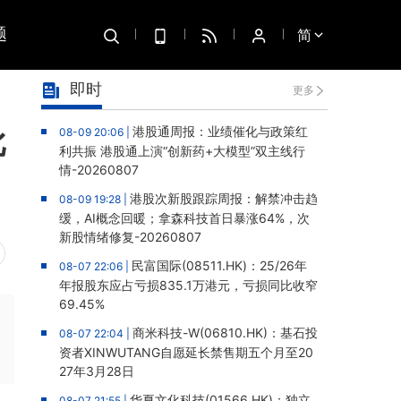
题
简
即时
更多
批
港股通周报：业绩催化与政策红
08-09 20:06 |
利共振 港股通上演“创新药+大模型”双主线行
情-20260807
港股次新股跟踪周报：解禁冲击趋
08-09 19:28 |
缓，AI概念回暖；拿森科技首日暴涨64%，次
新股情绪修复-20260807
民富国际(08511.HK)：25/26年
08-07 22:06 |
年报股东应占亏损835.1万港元，亏损同比收窄
69.45%
商米科技-W(06810.HK)：基石投
08-07 22:04 |
资者XINWUTANG自愿延长禁售期五个月至20
27年3月28日
华夏文化科技(01566.HK)：独立
08-07 21:55 |