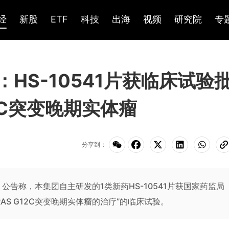
经
新股
ETF
科技
出海
视频
研究院
专
)：HS-10541片获临床试验
2C突变晚期实体瘤
分享到：
）公告称，本集团自主研发的1类新药HS-10541片获国家药监局
S G12C突变晚期实体瘤的治疗”的临床试验。