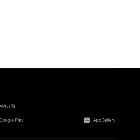
API订阅
Google Play
AppGallery