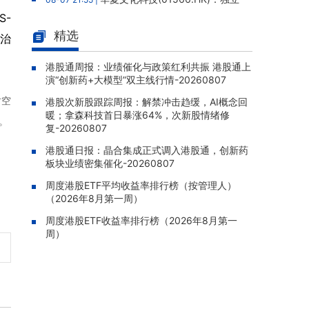
调查完成未发现欺诈挪用证据，报告获采纳，
S-
股份继续停牌
精选
的治
金力永磁(06680.HK)：终止认购
08-07 21:39 |
澳洲上市稀土公司Hastings股权，原拟以0.36
港股通周报：业绩催化与政策红利共振 港股通上
演“创新药+大模型”双主线行情-20260807
澳元/股认购1,964.7万股
时空
港股次新股跟踪周报：解禁冲击趋缓，AI概念回
赤峰黄金(06693.HK)：暂停运营
08-07 21:26 |
暖；拿森科技首日暴涨64%，次新股情绪修
老挝勐康稀土项目，2025年该项目归母净亏损
。
复-20260807
人民币5,406万元
港股通日报：晶合集成正式调入港股通，创新药
灵宝黄金(03330.HK)：新疆哈巴
08-07 20:07 |
板块业绩密集催化-20260807
河勘查取得重大进展，保有金金属量由13.20吨
跃升至53.94吨
周度港股ETF平均收益率排行榜（按管理人）
（2026年8月第一周）
迅策(03317.HK)：与天合算力订
08-07 20:04 |
周度港股ETF收益率排行榜（2026年8月第一
立战略合作备忘，共探能源垂类大模型与Toke
周）
n工厂商业化
哥瑞利软件通过港交所聆讯，在
08-07 20:02 |
中国泛半导体IMSS市场排名第三