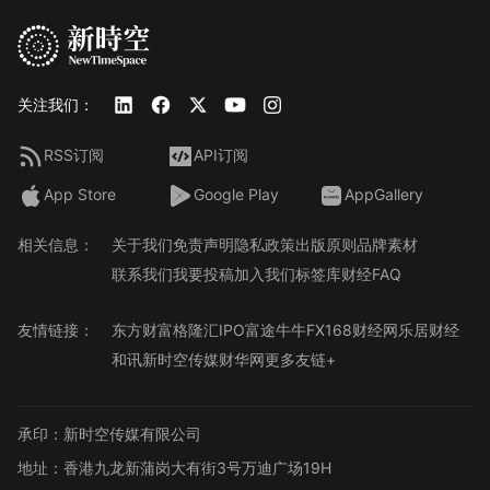
关注我们：
RSS订阅
API订阅
App Store
Google Play
AppGallery
相关信息：
关于我们
免责声明
隐私政策
出版原则
品牌素材
联系我们
我要投稿
加入我们
标签库
财经FAQ
友情链接：
东方财富
格隆汇
IPO
富途牛牛
FX168财经网
乐居财经
和讯
新时空传媒
财华网
更多友链+
承印：新时空传媒有限公司
地址：香港九龙新蒲岗大有街3号万迪广场19H