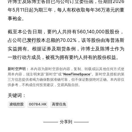
许博士及陈博士各自已与公司订立委任函，任期自2026
年5月11日起为期三年，每人有权收取每年36万港元的董
事袍金。
截至本公告日期，要约人共持有560,140,000股股份，
占公司已
发行
股本总额的70.02%，该等股份由海普洛斯
实益拥有。根据证券及期货条例，许博士及陈博士作为
一致行动方成员，被视为拥有要约人持有的股份权益。
新时空声明：
本内容为新时空原创内容，复制、转载或以其他任何方式使
用本内容，须注明来源“新时空”或“
NewTimeSpace
”。新时空及授权的第
三方信息提供者竭力确保数据准确可靠，但不保证数据绝对正确。本內容仅
供参考，不构成任何投资建议，交易风险自担。
关键词：
凌锐控股
00784.HK
高管任免
分享到