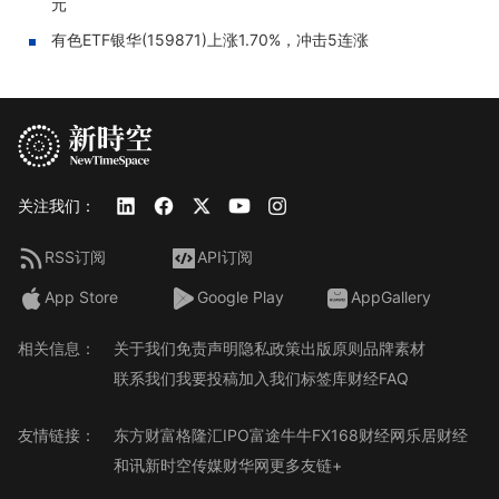
元
有色ETF银华(159871)上涨1.70%，冲击5连涨
关注我们：
RSS订阅
API订阅
App Store
Google Play
AppGallery
相关信息：
关于我们
免责声明
隐私政策
出版原则
品牌素材
联系我们
我要投稿
加入我们
标签库
财经FAQ
友情链接：
东方财富
格隆汇
IPO
富途牛牛
FX168财经网
乐居财经
和讯
新时空传媒
财华网
更多友链+