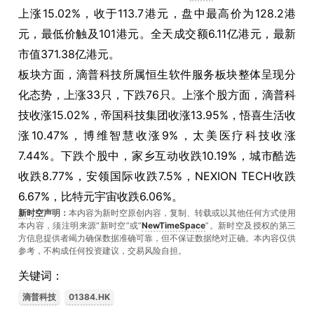
上涨15.02%，收于113.7港元，盘中最高价为128.2港
元，最低价触及101港元。全天成交额6.11亿港元，最新
市值371.38亿港元。
板块方面，滴普科技所属恒生软件服务板块整体呈现分
化态势，上涨33只，下跌76只。上涨个股方面，滴普科
技收涨15.02%，帝国科技集团收涨13.95%，悟喜生活收
涨10.47%，博维智慧收涨9%，太美医疗科技收涨
7.44%。下跌个股中，家乡互动收跌10.19%，城市酷选
收跌8.77%，安领国际收跌7.5%，NEXION TECH收跌
6.67%，比特元宇宙收跌6.06%。
新时空
声明：
本内容为新时空原创内容，复制、转载或以其他任何方式使用
本内容，须注明来源“新时空”或“
NewTimeSpace
”。新时空及授权的第三
方信息提供者竭力确保数据准确可靠，但不保证数据绝对正确。本內容仅供
参考，不构成任何投资建议，交易风险自担。
关键词：
滴普科技
01384.HK