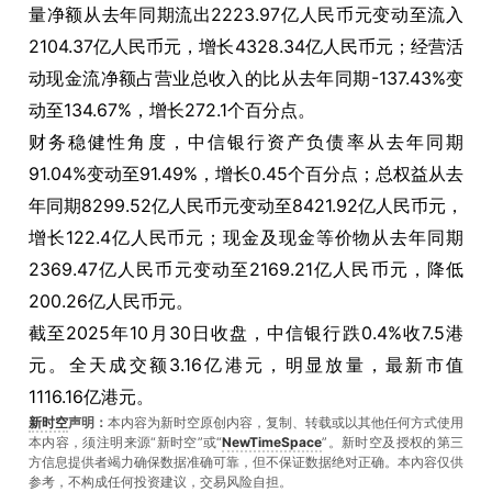
量净额从去年同期流出2223.97亿人民币元变动至流入
2104.37亿人民币元，增长4328.34亿人民币元；经营活
动现金流净额占营业总收入的比从去年同期-137.43%变
动至134.67%，增长272.1个百分点。
财务稳健性角度，中信银行资产负债率从去年同期
91.04%变动至91.49%，增长0.45个百分点；总权益从去
年同期8299.52亿人民币元变动至8421.92亿人民币元，
增长122.4亿人民币元；现金及现金等价物从去年同期
2369.47亿人民币元变动至2169.21亿人民币元，降低
200.26亿人民币元。
截至2025年10月30日收盘，中信银行跌0.4%收7.5港
元。全天成交额3.16亿港元，明显放量，最新市值
1116.16亿港元。
新时空
声明：
本内容为新时空原创内容，复制、转载或以其他任何方式使用
本内容，须注明来源“新时空”或“
NewTimeSpace
”。新时空及授权的第三
方信息提供者竭力确保数据准确可靠，但不保证数据绝对正确。本內容仅供
参考，不构成任何投资建议，交易风险自担。