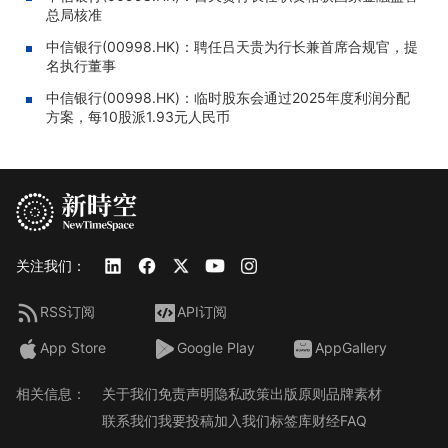
总局核准
中信银行(00998.HK)：聘任吕天贵为行长兼首席合规官，提
名执行董事
中信银行(00998.HK)：临时股东会通过2025年度利润分配
方案，每10股派1.93元人民币
关注我们：
RSS订阅
API订阅
App Store
Google Play
AppGallery
相关信息：
关于我们
免责声明
隐私政策
出版原则
品牌素材
联系我们
我要投稿
加入我们
标签库
财经FAQ