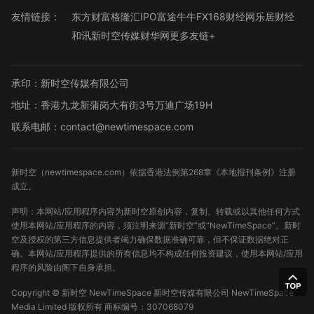
友情链接：
东方财富
格隆汇
IPO
富途牛牛
FX168财经网
乐居财经
和讯
新时空传媒
财华网
更多友链+
承印：新时空传媒有限公司
地址：香港九龙新蒲岗大有街3号万迪广场19H
联系电邮：contact@newtimespace.com
新时空（
newtimespace.com
）依据香港法例第268章《本地报刊条例》注册
成立。
声明：本网站/应用程序内容为新时空原创内容，复制、转载或以其他任何方式
使用本网站/应用程序的内容，须注明来源“新时空”或“NewTimeSpace”。新时
空及授权的第三方信息提供者竭力确保数据准确可靠，但不保证数据绝对正
确。本网站/应用程序提供的所有信息均不构成任何投资建议，使用本网站/应用
程序的风险由阁下自身承担。
Copyright ©
新时空
NewTimeSpace 新时空传媒有限公司 NewTimeSpace
Media Limited 版权所有
商标编号：307068079