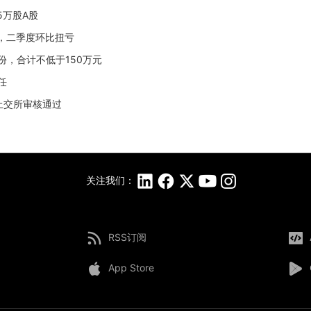
5万股A股
亿元，二季度环比扭亏
股份，合计不低于150万元
任
获上交所审核通过
关注我们：
RSS订阅
App Store