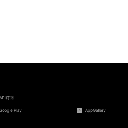
API订阅
Google Play
AppGallery