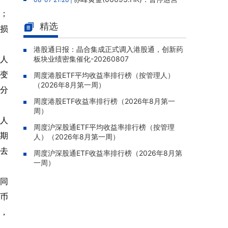
老挝勐康稀土项目，2025年该项目归母净亏损
%；
人民币5,406万元
精选
亏损
灵宝黄金(03330.HK)：新疆哈巴
08-07 20:07 |
河勘查取得重大进展，保有金金属量由13.20吨
港股通日报：晶合集成正式调入港股通，创新药
亿人
板块业绩密集催化-20260807
跃升至53.94吨
元变
周度港股ETF平均收益率排行榜（按管理人）
迅策(03317.HK)：与天合算力订
08-07 20:04 |
（2026年8月第一周）
立战略合作备忘，共探能源垂类大模型与Toke
百分
n工厂商业化
周度港股ETF收益率排行榜（2026年8月第一
周）
哥瑞利软件通过港交所聆讯，在
08-07 20:02 |
亿人
中国泛半导体IMSS市场排名第三
周度沪深股通ETF平均收益率排行榜（按管理
同期
人）（2026年8月第一周）
浙能迈领绿航二次递表港交所，为
08-07 19:47 |
从去
全球领先的绿色航运设备和系统提供商
周度沪深股通ETF收益率排行榜（2026年8月第
一周）
骏杰集团控股(08188.HK)：附属
08-07 19:09 |
公司获授7份基建工程建造合约，合约总额约1.
年同
95亿港元
民币
元，