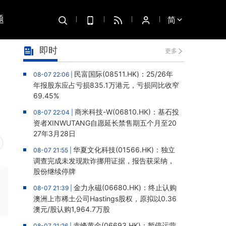
题
简
即时
更多
民富国际(08511.HK)：25/26年
08-07 22:06 |
年报股东应占亏损835.1万港元，亏损同比收窄
69.45%
商米科技-W(06810.HK)：基石投
08-07 22:04 |
资者XINWUTANG自愿延长禁售期五个月至20
27年3月28日
华夏文化科技(01566.HK)：独立
08-07 21:55 |
调查完成未发现欺诈挪用证据，报告获采纳，
股份继续停牌
金力永磁(06680.HK)：终止认购
08-07 21:39 |
澳洲上市稀土公司Hastings股权，原拟以0.36
澳元/股认购1,964.7万股
赤峰黄金(06693.HK)：暂停运营
08-07 21:26 |