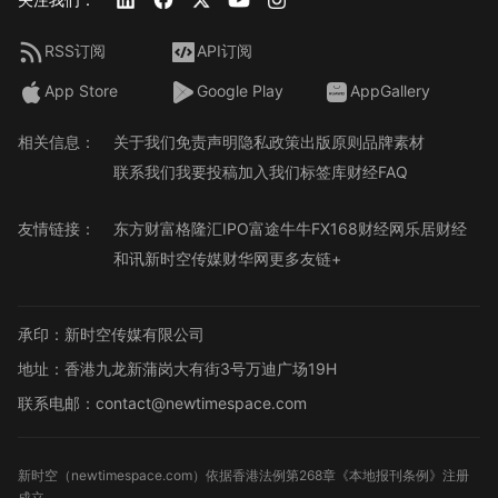
RSS订阅
API订阅
App Store
Google Play
AppGallery
相关信息：
关于我们
免责声明
隐私政策
出版原则
品牌素材
联系我们
我要投稿
加入我们
标签库
财经FAQ
友情链接：
东方财富
格隆汇
IPO
富途牛牛
FX168财经网
乐居财经
和讯
新时空传媒
财华网
更多友链+
承印：新时空传媒有限公司
地址：香港九龙新蒲岗大有街3号万迪广场19H
联系电邮：contact@newtimespace.com
新时空（
newtimespace.com
）依据香港法例第268章《本地报刊条例》注册
成立。