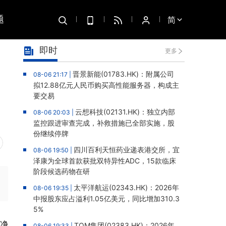
题
简
即时
更多
晋景新能(01783.HK)：附属公司
08-06 21:17 |
拟12.88亿元人民币购买高性能服务器，构成主
要交易
云想科技(02131.HK)：独立内部
08-06 20:03 |
监控跟进审查完成，补救措施已全部实施，股
份继续停牌
四川百利天恒药业递表港交所，宜
08-06 19:50 |
泽康为全球首款获批双特异性ADC，15款临床
阶段候选药物在研
太平洋航运(02343.HK)：2026年
08-06 19:35 |
中报股东应占溢利1.05亿美元，同比增加310.3
5%
位净
TOM集团(02383.HK)：2026年
08-06 19:33 |