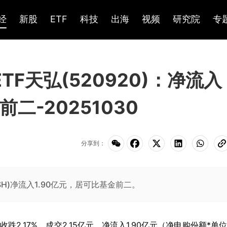
经
新股
ETF
科技
出海
视频
研究院
专
ETF天弘(520920)：净流入
二-20251030
分享到：
0.SH)净流入1.90亿元，居可比基金前二。
SH)收跌2.17%，成交2.15亿元。净流入1.90亿元（净申购份额*单