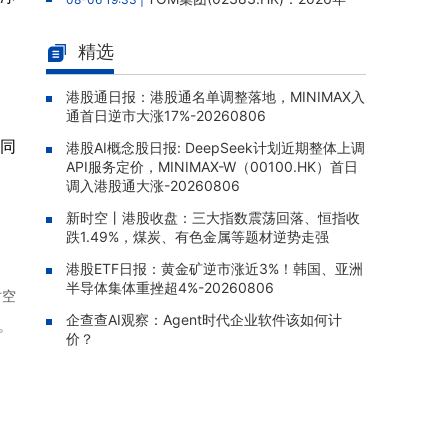
中报股东应占亏损1.57亿港元，亏损同比扩大5
9.51%
精选
中信证券(06030.HK)：向中信金
08-06 19:31 |
控发行约8.04亿股H股已完成，募资净额约18
港股通日报：港股通名单调整落地，MINIMAX入
通首日逆市大涨17%-20260806
4.13亿港元
此同
港股AI概念股日报: DeepSeek计划近期整体上调
翰森制药(03692.HK)：1类新药H
08-06 19:28 |
API服务定价，MINIMAX-W（00100.HK）首日
S-10582片获NMPA临床试验批准，拟用于治
调入港股通大涨-20260806
疗原发性高胆固醇血症
新时空丨港股收盘：三大指数震荡回落、恒指收
昊海生物科技(06826.HK)：控股
08-06 18:40 |
跌1.49%，煤炭、有色金属等题材逆势走强
子公司三焦点环曲面人工晶状体获医疗器械注
册证，系国内首款获批国产三焦点散光人工晶
港股ETF日报：黄金矿逆市涨近3%！韩国、亚洲
状体
半导体集体重挫超4%-20260806
时空
企查查AI观察：Agent时代企业软件该如何计
凯盛新能(01108.HK)：因诉讼仲
08-06 18:26 |
。
价？
裁信息披露不及时收河南证监局警示函，董事
长等三人负主要责任
中国金融投资管理(00605.HK)：
08-06 18:18 |
附属公司授出830万元人民币贷款，年利率12
厘