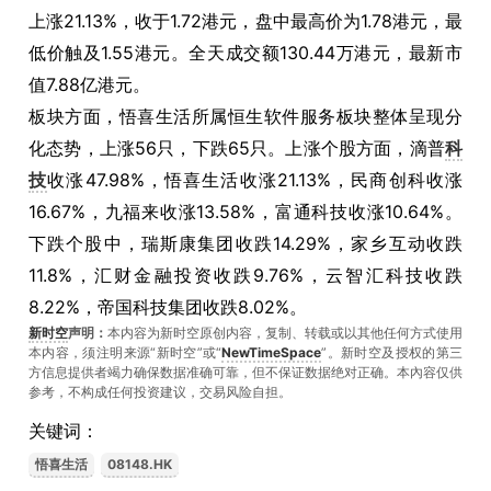
上涨21.13%，收于1.72港元，盘中最高价为1.78港元，最
低价触及1.55港元。全天成交额130.44万港元，最新市
值7.88亿港元。
板块方面，悟喜生活所属恒生软件服务板块整体呈现分
化态势，上涨56只，下跌65只。上涨个股方面，滴普
科
技
收涨47.98%，悟喜生活收涨21.13%，民商创科收涨
16.67%，九福来收涨13.58%，富通科技收涨10.64%。
下跌个股中，瑞斯康集团收跌14.29%，家乡互动收跌
11.8%，汇财金融投资收跌9.76%，云智汇科技收跌
8.22%，帝国科技集团收跌8.02%。
新时空
声明：
本内容为新时空原创内容，复制、转载或以其他任何方式使用
本内容，须注明来源“新时空”或“
NewTimeSpace
”。新时空及授权的第三
方信息提供者竭力确保数据准确可靠，但不保证数据绝对正确。本內容仅供
参考，不构成任何投资建议，交易风险自担。
关键词：
悟喜生活
08148.HK