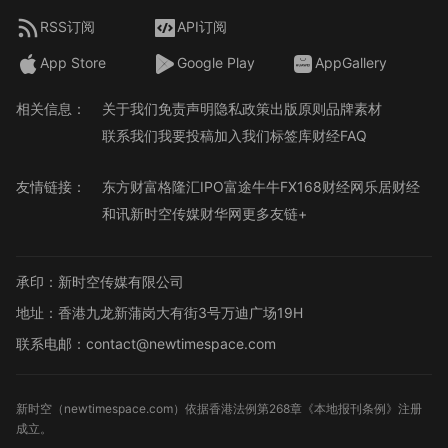
RSS订阅
API订阅
App Store
Google Play
AppGallery
相关信息：
关于我们
免责声明
隐私政策
出版原则
品牌素材
联系我们
我要投稿
加入我们
标签库
财经FAQ
友情链接：
东方财富
格隆汇
IPO
富途牛牛
FX168财经网
乐居财经
和讯
新时空传媒
财华网
更多友链+
承印：新时空传媒有限公司
地址：香港九龙新蒲岗大有街3号万迪广场19H
联系电邮：contact@newtimespace.com
新时空（
newtimespace.com
）依据香港法例第268章《本地报刊条例》注册
成立。