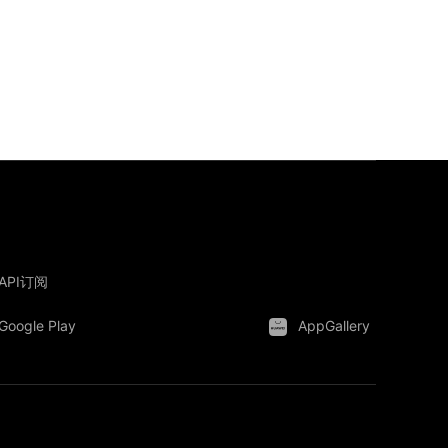
API订阅
Google Play
AppGallery