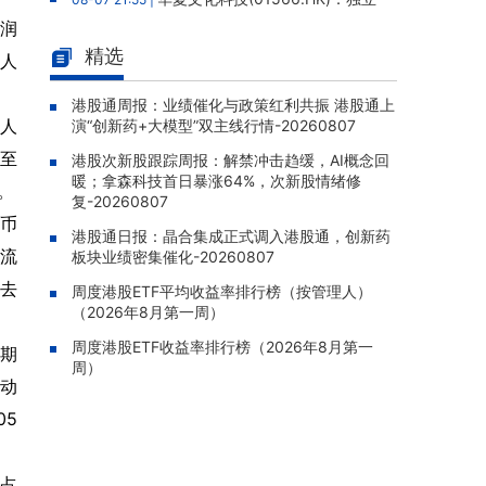
调查完成未发现欺诈挪用证据，报告获采纳，
利润
股份继续停牌
精选
1人
金力永磁(06680.HK)：终止认购
08-07 21:39 |
澳洲上市稀土公司Hastings股权，原拟以0.36
港股通周报：业绩催化与政策红利共振 港股通上
万人
演“创新药+大模型”双主线行情-20260807
澳元/股认购1,964.7万股
动至
港股次新股跟踪周报：解禁冲击趋缓，AI概念回
赤峰黄金(06693.HK)：暂停运营
08-07 21:26 |
暖；拿森科技首日暴涨64%，次新股情绪修
老挝勐康稀土项目，2025年该项目归母净亏损
点。
复-20260807
人民币5,406万元
民币
港股通日报：晶合集成正式调入港股通，创新药
灵宝黄金(03330.HK)：新疆哈巴
08-07 20:07 |
期流
板块业绩密集催化-20260807
河勘查取得重大进展，保有金金属量由13.20吨
从去
跃升至53.94吨
周度港股ETF平均收益率排行榜（按管理人）
（2026年8月第一周）
迅策(03317.HK)：与天合算力订
08-07 20:04 |
周度港股ETF收益率排行榜（2026年8月第一
立战略合作备忘，共探能源垂类大模型与Toke
同期
周）
n工厂商业化
变动
哥瑞利软件通过港交所聆讯，在
08-07 20:02 |
05
中国泛半导体IMSS市场排名第三
发占