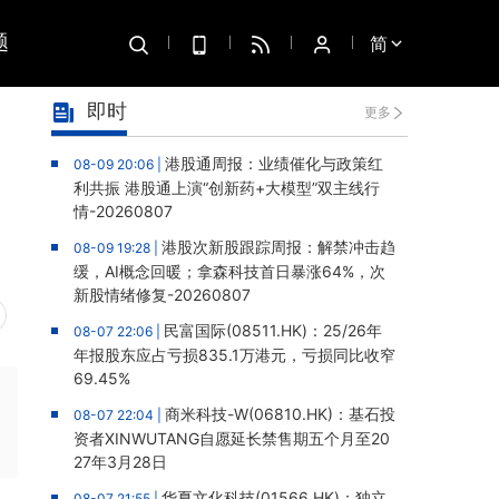
题
简
即时
更多
港股通周报：业绩催化与政策红
08-09 20:06 |
利共振 港股通上演“创新药+大模型”双主线行
情-20260807
港股次新股跟踪周报：解禁冲击趋
08-09 19:28 |
缓，AI概念回暖；拿森科技首日暴涨64%，次
新股情绪修复-20260807
民富国际(08511.HK)：25/26年
08-07 22:06 |
年报股东应占亏损835.1万港元，亏损同比收窄
69.45%
商米科技-W(06810.HK)：基石投
08-07 22:04 |
资者XINWUTANG自愿延长禁售期五个月至20
27年3月28日
华夏文化科技(01566.HK)：独立
08-07 21:55 |