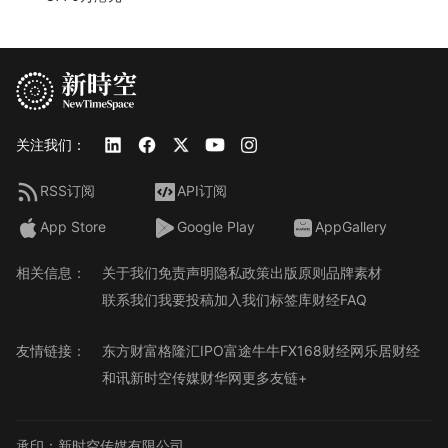
关注我们：
RSS订阅
API订阅
App Store
Google Play
AppGallery
相关信息：
关于我们
免责声明
隐私政策
出版原则
品牌素材
联系我们
我要投稿
加入我们
标签库
财经FAQ
友情链接：
东方财富
格隆汇
IPO
富途牛牛
FX168财经网
乐居财经
和讯
新时空传媒
财华网
更多友链+
承印：新时空传媒有限公司