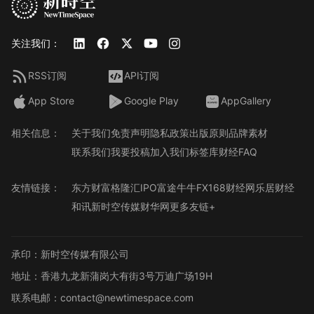
关注我们：
RSS订阅
API订阅
App Store
Google Play
AppGallery
相关信息：
关于我们
免责声明
隐私政策
出版原则
品牌素材
联系我们
我要投稿
加入我们
标签库
财经FAQ
友情链接：
东方财富
格隆汇
IPO
富途牛牛
FX168财经网
乐居财经
和讯
新时空传媒
财华网
更多友链+
承印：新时空传媒有限公司
地址：香港九龙新蒲岗大有街3号万迪广场19H
联系电邮：contact@newtimespace.com