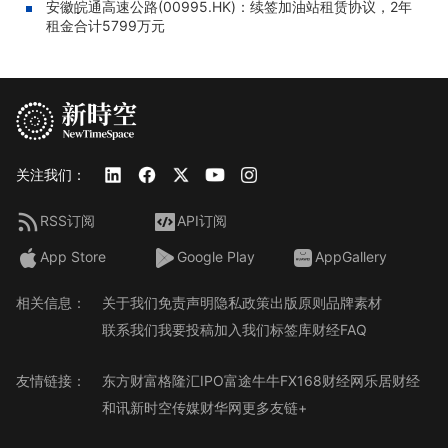
安徽皖通高速公路(00995.HK)：续签加油站租赁协议，2年
租金合计5799万元
关注我们：
RSS订阅
API订阅
App Store
Google Play
AppGallery
相关信息：
关于我们
免责声明
隐私政策
出版原则
品牌素材
联系我们
我要投稿
加入我们
标签库
财经FAQ
友情链接：
东方财富
格隆汇
IPO
富途牛牛
FX168财经网
乐居财经
和讯
新时空传媒
财华网
更多友链+