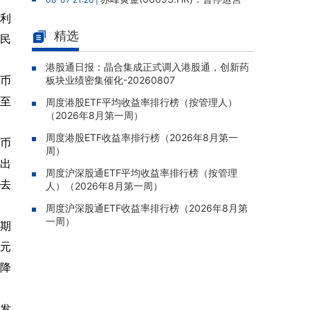
老挝勐康稀土项目，2025年该项目归母净亏损
净利
人民币5,406万元
精选
人民
灵宝黄金(03330.HK)：新疆哈巴
08-07 20:07 |
河勘查取得重大进展，保有金金属量由13.20吨
港股通日报：晶合集成正式调入港股通，创新药
民币
板块业绩密集催化-20260807
跃升至53.94吨
动至
周度港股ETF平均收益率排行榜（按管理人）
迅策(03317.HK)：与天合算力订
08-07 20:04 |
（2026年8月第一周）
立战略合作备忘，共探能源垂类大模型与Toke
。
n工厂商业化
周度港股ETF收益率排行榜（2026年8月第一
民币
周）
哥瑞利软件通过港交所聆讯，在
08-07 20:02 |
流出
中国泛半导体IMSS市场排名第三
周度沪深股通ETF平均收益率排行榜（按管理
从去
人）（2026年8月第一周）
浙能迈领绿航二次递表港交所，为
08-07 19:47 |
全球领先的绿色航运设备和系统提供商
周度沪深股通ETF收益率排行榜（2026年8月第
一周）
同期
骏杰集团控股(08188.HK)：附属
08-07 19:09 |
公司获授7份基建工程建造合约，合约总额约1.
币元
95亿港元
，降
研发