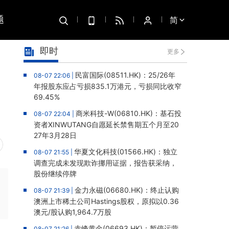
题
简
即时
更多
民富国际(08511.HK)：25/26年
08-07 22:06 |
年报股东应占亏损835.1万港元，亏损同比收窄
69.45%
商米科技-W(06810.HK)：基石投
08-07 22:04 |
资者XINWUTANG自愿延长禁售期五个月至20
27年3月28日
华夏文化科技(01566.HK)：独立
08-07 21:55 |
调查完成未发现欺诈挪用证据，报告获采纳，
股份继续停牌
金力永磁(06680.HK)：终止认购
08-07 21:39 |
澳洲上市稀土公司Hastings股权，原拟以0.36
澳元/股认购1,964.7万股
赤峰黄金(06693.HK)：暂停运营
08-07 21:26 |