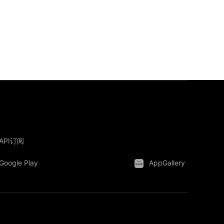
API订阅
Google Play
AppGallery