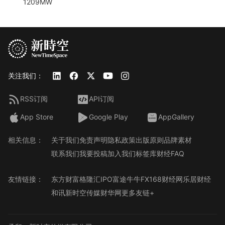
1209MW
关注我们：
RSS订阅
API订阅
App Store
Google Play
AppGallery
相关信息：
关于我们
免责声明
隐私政策
出版原则
品牌素材
联系我们
我要投稿
加入我们
标签库
财经FAQ
友情链接：
东方财富
格隆汇
IPO
富途牛牛
FX168财经网
乐居财经
和讯
新时空传媒
财华网
更多友链+