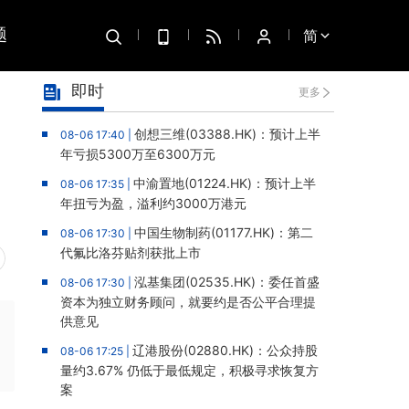
题
简
即时
更多
创想三维(03388.HK)：预计上半
08-06 17:40 |
年亏损5300万至6300万元
中渝置地(01224.HK)：预计上半
08-06 17:35 |
年扭亏为盈，溢利约3000万港元
中国生物制药(01177.HK)：第二
08-06 17:30 |
代氟比洛芬贴剂获批上市
泓基集团(02535.HK)：委任首盛
08-06 17:30 |
资本为独立财务顾问，就要约是否公平合理提
供意见
辽港股份(02880.HK)：公众持股
08-06 17:25 |
量约3.67% 仍低于最低规定，积极寻求恢复方
案