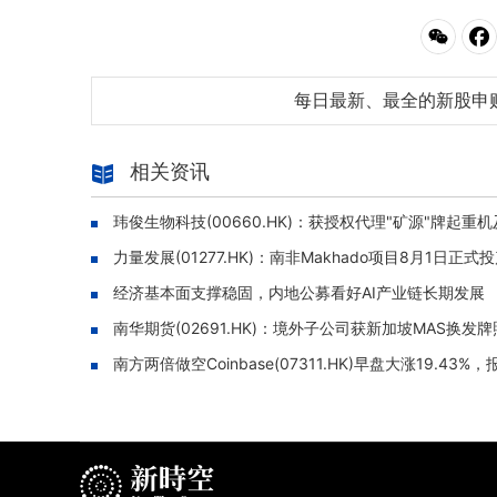
每日最新、最全的新股申
相关资讯
玮俊生物科技(00660.HK)：获授权代理"矿源"牌
力量发展(01277.HK)：南非Makhado项目8月1日
经济基本面支撑稳固，内地公募看好AI产业链长期发展
南华期货(02691.HK)：境外子公司获新加坡MAS换
南方两倍做空Coinbase(07311.HK)早盘大涨19.43%，