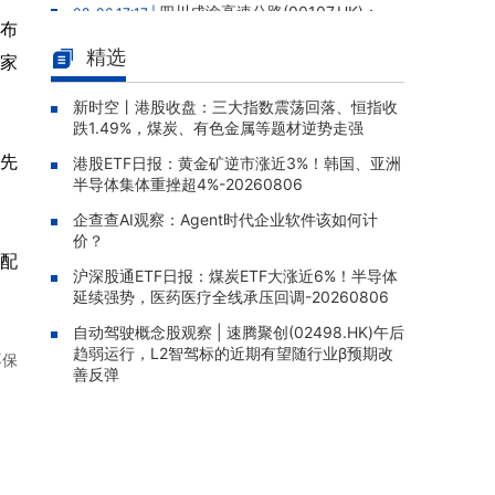
四川成渝高速公路(00107.HK)：
08-06 17:17 |
务布
非执行董事李成勇因工作变动辞任
精选
家
石四药集团(02005.HK)：四款产
08-06 17:03 |
品获国家药监局药品生产注册批件，深化输液
新时空丨港股收盘：三大指数震荡回落、恒指收
治疗与眼科产品矩阵
跌1.49%，煤炭、有色金属等题材逆势走强
绿联科技：获证监会境外发行上市
08-06 16:48 |
领先
港股ETF日报：黄金矿逆市涨近3%！韩国、亚洲
备案通知书，拟发行不超8420万股H股
半导体集体重挫超4%-20260806
拿森科技(02261.HK)暗盘涨60.2
08-06 16:32 |
企查查AI观察：Agent时代企业软件该如何计
7%，报16.7港元
价？
配
港股ETF日报：黄金矿逆市涨近
08-06 16:30 |
沪深股通ETF日报：煤炭ETF大涨近6%！半导体
延续强势，医药医疗全线承压回调-20260806
3%！韩国、亚洲半导体集体重挫超4%-20260
806
自动驾驶概念股观察 | 速腾聚创(02498.HK)午后
趋弱运行，L2智驾标的近期有望随行业β预期改
不保
善反弹