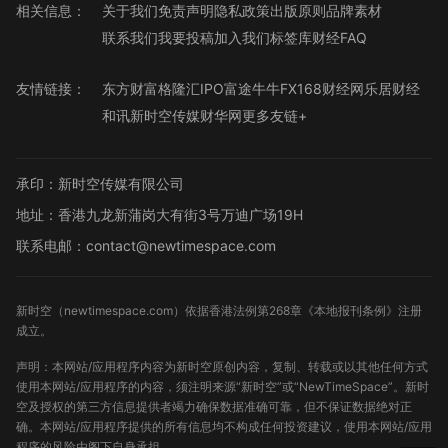
相关信息：
关于我们
免责声明
隐私政策
出版原则
品牌素材
联系我们
我要投稿
加入我们
标签库
财经FAQ
友情链接：
东方财富
格隆汇
IPO
富途牛牛
FX168财经网
乐居财经
和讯
新时空传媒
财华网
更多友链+
承印：新时空传媒有限公司
地址：香港九龙新蒲岗大有街3号万迪广场19H
联系电邮：contact@newtimespace.com
新时空（
newtimespace.com
）依据香港法例第268章《本地报刊条例》注册
成立。
声明：本网站/应用程序内容为新时空原创内容，复制、转载或以其他任何方式
使用本网站/应用程序的内容，须注明来源“新时空”或“NewTimeSpace”。新时
空及授权的第三方信息提供者竭力确保数据准确可靠，但不保证数据绝对正
确。本网站/应用程序提供的所有信息均不构成任何投资建议，使用本网站/应用
程序的风险由阁下自身承担。