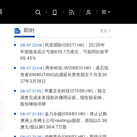
题
简
即时
更多
民富国际(08511.HK)：25/26年
08-07 22:06 |
年报股东应占亏损835.1万港元，亏损同比收窄
69.45%
商米科技-W(06810.HK)：基石投
08-07 22:04 |
资者XINWUTANG自愿延长禁售期五个月至20
27年3月28日
华夏文化科技(01566.HK)：独立
08-07 21:55 |
调查完成未发现欺诈挪用证据，报告获采纳，
股份继续停牌
金力永磁(06680.HK)：终止认购
08-07 21:39 |
澳洲上市稀土公司Hastings股权，原拟以0.36
澳元/股认购1,964.7万股
赤峰黄金(06693.HK)：暂停运营
08-07 21:26 |