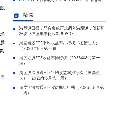
老挝勐康稀土项目，2025年该项目归母净亏损
价触
人民币5,406万元
精选
灵宝黄金(03330.HK)：新疆哈巴
08-07 20:07 |
河勘查取得重大进展，保有金金属量由13.20吨
港股通日报：晶合集成正式调入港股通，创新药
涨
板块业绩密集催化-20260807
跃升至53.94吨
个股
周度港股ETF平均收益率排行榜（按管理人）
迅策(03317.HK)：与天合算力订
08-07 20:04 |
（2026年8月第一周）
立战略合作备忘，共探能源垂类大模型与Toke
收跌
n工厂商业化
周度港股ETF收益率排行榜（2026年8月第一
周）
哥瑞利软件通过港交所聆讯，在
08-07 20:02 |
中国泛半导体IMSS市场排名第三
周度沪深股通ETF平均收益率排行榜（按管理
不保
人）（2026年8月第一周）
浙能迈领绿航二次递表港交所，为
08-07 19:47 |
全球领先的绿色航运设备和系统提供商
周度沪深股通ETF收益率排行榜（2026年8月第
一周）
骏杰集团控股(08188.HK)：附属
08-07 19:09 |
公司获授7份基建工程建造合约，合约总额约1.
95亿港元