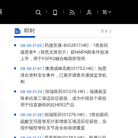
题
简
即时
更多
药捷安康-B(02617.HK)：1类新药
08-06 21:55 |
捷恩泰®（替恩戈替尼片）获NMPA附条件批准
上市，用于FGFR2融合晚期胆管癌
澳洲成峰高教(01752.HK)：知悉
08-06 21:47 |
潜在资料安全事件，已展开调查并通报监管机
构
恒瑞医药(01276.HK)：瑞康曲妥
08-06 21:34 |
珠单抗第三项适应症获批，成为中国首个获批
用于结直肠癌的抗HER2产品
恒瑞医药(01276.HK)：1类创新药
08-06 21:28 |
硫酸艾玛昔替尼片新增第五项适应症获批，实
现中轴型脊柱关节炎全疾病谱覆盖
晋景新能(01783.HK)：附属公司
08-06 21:17 |