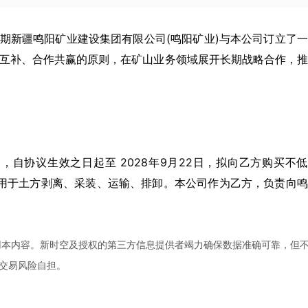
期新疆鸣阳矿业建设集团有限公司
(
鸣阳矿业
)
与本公司订立了一
互补、合作共赢的原则，在矿山业务领域展开长期战略合作，推
务，自协议生效之日起至
2028
年
9
月
22
日，拟向乙方购买不低
用于土方剥离、采装、运输、排卸。本公司作为乙方，负责向鸣
用本内容。新时空及授权的第三方信息提供者竭力确保数据准确可靠，但
交易风险自担。