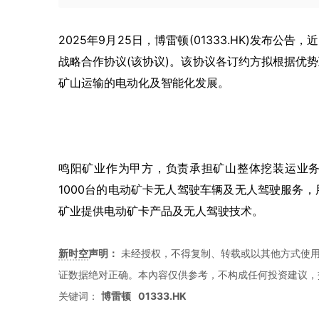
2025
年
9
月
25
日，
博雷顿
(01333
.HK
)
发布公告，近
战略合作协议
(
该协议
)
。该协议各订约方拟根据优势
矿山运输的电动化及智能化发展。
鸣阳矿业作为甲方，负责承担矿山整体挖装运业
1000
台的电动矿卡无人驾驶车辆及无人驾驶服务，
矿业提供电动矿卡产品及无人驾驶技术。
新时空
声明：
未经授权，不得复制、转载或以其他方式使
证数据绝对正确。本內容仅供参考，不构成任何投资建议，
关键词：
博雷顿
01333.HK