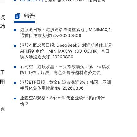
拟12.88亿元人民币购买高性能服务器，构成主
要交易
精选
项
云想科技(02131.HK)：独立内部
08-06 20:03 |
动
监控跟进审查完成，补救措施已全部实施，股
港股通日报：港股通名单调整落地，MINIMAX入
通首日逆市大涨17%-20260806
份继续停牌
港股AI概念股日报: DeepSeek计划近期整体上调
四川百利天恒药业递表港交所，宜
08-06 19:50 |
API服务定价，MINIMAX-W（00100.HK）首日
泽康为全球首款获批双特异性ADC，15款临床
调入港股通大涨-20260806
阶段候选药物在研
新时空丨港股收盘：三大指数震荡回落、恒指收
太平洋航运(02343.HK)：2026年
08-06 19:35 |
于
跌1.49%，煤炭、有色金属等题材逆势走强
中报股东应占溢利1.05亿美元，同比增加310.3
阳
5%
港股ETF日报：黄金矿逆市涨近3%！韩国、亚洲
半导体集体重挫超4%-20260806
TOM集团(02383.HK)：2026年
08-06 19:33 |
企查查AI观察：Agent时代企业软件该如何计
中报股东应占亏损1.57亿港元，亏损同比扩大5
价？
9.51%
不保
中信证券(06030.HK)：向中信金
08-06 19:31 |
控发行约8.04亿股H股已完成，募资净额约18
4.13亿港元