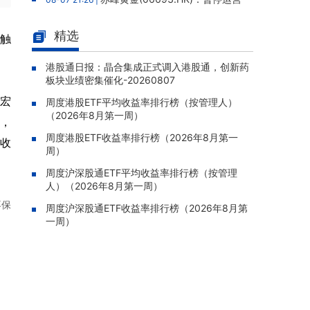
老挝勐康稀土项目，2025年该项目归母净亏损
人民币5,406万元
精选
价触
灵宝黄金(03330.HK)：新疆哈巴
08-07 20:07 |
河勘查取得重大进展，保有金金属量由13.20吨
港股通日报：晶合集成正式调入港股通，创新药
板块业绩密集催化-20260807
跃升至53.94吨
苏宏
周度港股ETF平均收益率排行榜（按管理人）
迅策(03317.HK)：与天合算力订
08-07 20:04 |
（2026年8月第一周）
立战略合作备忘，共探能源垂类大模型与Toke
中，
n工厂商业化
周度港股ETF收益率排行榜（2026年8月第一
技收
周）
哥瑞利软件通过港交所聆讯，在
08-07 20:02 |
中国泛半导体IMSS市场排名第三
周度沪深股通ETF平均收益率排行榜（按管理
人）（2026年8月第一周）
浙能迈领绿航二次递表港交所，为
08-07 19:47 |
不保
全球领先的绿色航运设备和系统提供商
周度沪深股通ETF收益率排行榜（2026年8月第
一周）
骏杰集团控股(08188.HK)：附属
08-07 19:09 |
公司获授7份基建工程建造合约，合约总额约1.
95亿港元