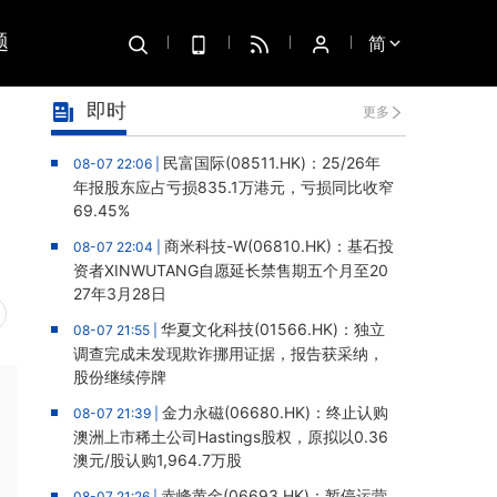
题
简
即时
更多
民富国际(08511.HK)：25/26年
08-07 22:06 |
年报股东应占亏损835.1万港元，亏损同比收窄
69.45%
商米科技-W(06810.HK)：基石投
08-07 22:04 |
资者XINWUTANG自愿延长禁售期五个月至20
27年3月28日
华夏文化科技(01566.HK)：独立
08-07 21:55 |
调查完成未发现欺诈挪用证据，报告获采纳，
股份继续停牌
金力永磁(06680.HK)：终止认购
08-07 21:39 |
澳洲上市稀土公司Hastings股权，原拟以0.36
澳元/股认购1,964.7万股
赤峰黄金(06693.HK)：暂停运营
08-07 21:26 |