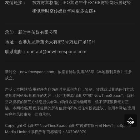
友情链接：
东方财富
格隆汇
IPO
富途牛牛
FX168财经网
乐居财经
和讯
新时空传媒
财华网
更多友链+
承印：新时空传媒有限公司
地址：香港九龙新蒲岗大有街3号万迪广场19H
联系电邮：contact@newtimespace.com
新时空（
newtimespace.com
）依据香港法例第268章《本地报刊条例》注册
成立。
声明：本网站/应用程序内容为新时空原创内容，复制、转载或以其他任何方式
使用本网站/应用程序的内容，须注明来源“新时空”或“NewTimeSpace”。新时
空及授权的第三方信息提供者竭力确保数据准确可靠，但不保证数据绝对正
确。本网站/应用程序提供的所有信息均不构成任何投资建议，使用本网站/应用
程序的风险由阁下自身承担。
Copyright ©
新时空
NewTimeSpace 新时空传媒有限公司 NewTimeSpace
Media Limited 版权所有
商标编号：307068079