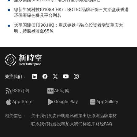
绿新生物科技(01084.HK)：BOTEC品牌环保三文治盒获香港
环保署绿色餐具平台列名
大明国际(01090.HK)：重庆钢铁与独立投资者增资重庆大
明，持股摊薄至65%
关注我们：
RSS订阅
API订阅
App Store
Google Play
AppGallery
相关信息：
关于我们
免责声明
隐私政策
出版原则
品牌素材
联系我们
我要投稿
加入我们
标签库
财经FAQ