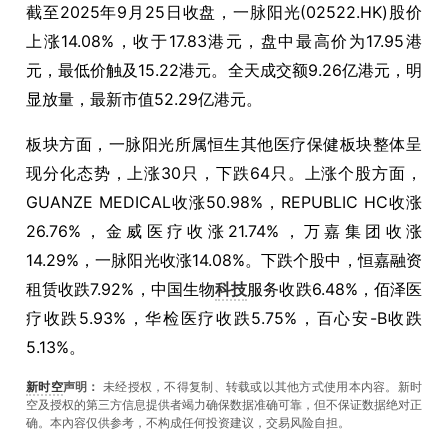
截至2025年9月25日收盘，一脉阳光(02522.HK)股价
上涨14.08%，收于17.83港元，盘中最高价为17.95港
元，最低价触及15.22港元。全天成交额9.26亿港元，明
显放量，最新市值52.29亿港元。
板块方面，一脉阳光所属恒生其他医疗保健板块整体呈
现分化态势，上涨30只，下跌64只。上涨个股方面，
GUANZE MEDICAL收涨50.98%，REPUBLIC HC收涨
26.76%，金威医疗收涨21.74%，万嘉集团收涨
14.29%，一脉阳光收涨14.08%。下跌个股中，恒嘉融资
租赁收跌7.92%，中国生物
科技
服务收跌6.48%，佰泽医
疗收跌5.93%，华检医疗收跌5.75%，百心安-B收跌
5.13%。
新时空
声明：
未经授权，不得复制、转载或以其他方式使用本内容。新时
空及授权的第三方信息提供者竭力确保数据准确可靠，但不保证数据绝对正
确。本內容仅供参考，不构成任何投资建议，交易风险自担。