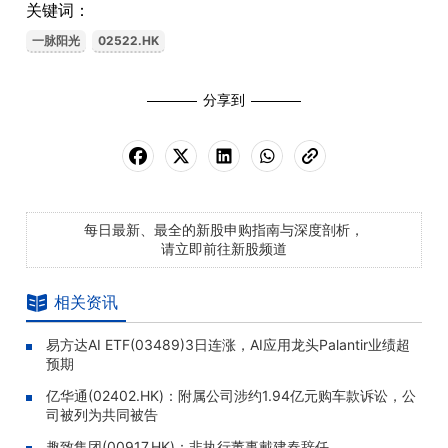
关键词：
一脉阳光
02522.HK
分享到
每日最新、最全的新股申购指南与深度剖析，
请立即前往新股频道
相关资讯
易方达AI ETF(03489)3日连涨，AI应用龙头Palantir业绩超
预期
亿华通(02402.HK)：附属公司涉约1.94亿元购车款诉讼，公
司被列为共同被告
趣致集团(00917.HK)：非执行董事戴建春辞任