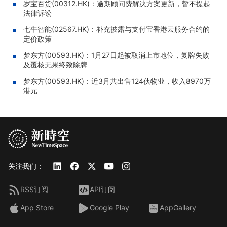
岁宝百货(00312.HK)：逾期顾问费解决方案更新，暂不提起
法律诉讼
七牛智能(02567.HK)：补充披露与支付宝香港云服务合约的
定价政策
梦东方(00593.HK)：1月27日起被取消上市地位，复牌失败
及覆核无果终致除牌
梦东方(00593.HK)：近3月共出售124伙物业，收入8970万
港元
关注我们：
RSS订阅
API订阅
App Store
Google Play
AppGallery