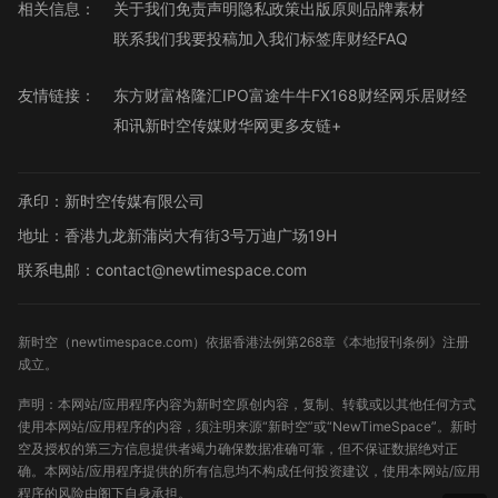
相关信息：
关于我们
免责声明
隐私政策
出版原则
品牌素材
联系我们
我要投稿
加入我们
标签库
财经FAQ
友情链接：
东方财富
格隆汇
IPO
富途牛牛
FX168财经网
乐居财经
和讯
新时空传媒
财华网
更多友链+
承印：新时空传媒有限公司
地址：香港九龙新蒲岗大有街3号万迪广场19H
联系电邮：contact@newtimespace.com
新时空（
newtimespace.com
）依据香港法例第268章《本地报刊条例》注册
成立。
声明：本网站/应用程序内容为新时空原创内容，复制、转载或以其他任何方式
使用本网站/应用程序的内容，须注明来源“新时空”或“NewTimeSpace”。新时
空及授权的第三方信息提供者竭力确保数据准确可靠，但不保证数据绝对正
确。本网站/应用程序提供的所有信息均不构成任何投资建议，使用本网站/应用
程序的风险由阁下自身承担。