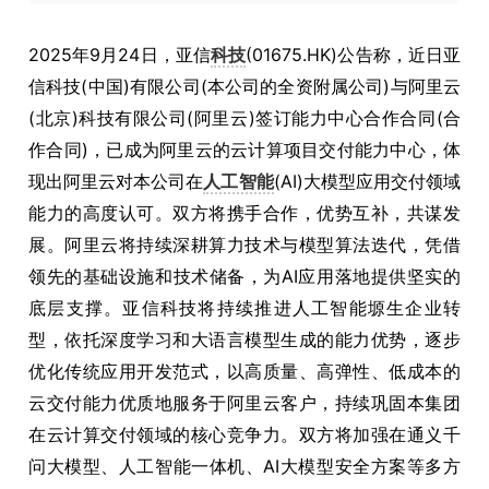
2025
年
9
月
24
日，
亚信
科技
(01675.HK)
公告
称
，近日亚
信科技
(
中国
)
有限公司
(
本公司的全资附属公司
)
与阿里云
(
北京
)
科技有限公司
(
阿里云
)
签订能力中心合作合同
(
合
作合同
)
，已成为阿里云的云计算项目交付能力中心，体
现出阿里云对本公司在
人工智能
(AI)
大模型应用交付领域
能力的高度认可。双方将携手合作，优势互补，共谋发
展。阿里云将持续深耕算力技术与模型算法迭代，凭借
领先的基础设施和技术储备，为
AI
应用落地提供坚实的
底层支撑。亚信科技将持续推进人工智能塬生企业转
型，依托深度学习和大语言模型生成的能力优势，逐步
优化传统应用开发范式，以高质量、高弹性、低成本的
云交付能力优质地服务于阿里云客户，持续巩固本集团
在云计算交付领域的核心竞争力。双方将加强在通义千
问大模型、人工智能一体机、
AI
大模型安全方案等多方