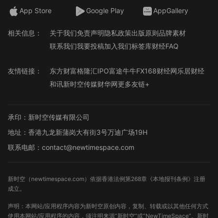
App Store
Google Play
AppGallery
相关信息：
关于我们
免责声明
隐私政策
出版原则
品牌素材
联系我们
我要投稿
加入我们
标签库
财经FAQ
友情链接：
东方财富
格隆汇
IPO
富途牛牛
FX168财经网
乐居财经
和讯
新时空传媒
财华网
更多友链+
承印：新时空传媒有限公司
地址：香港九龙新蒲岗大有街3号万迪广场19H
联系电邮：contact@newtimespace.com
新时空（
newtimespace.com
）依据香港法例第268章《本地报刊条例》注册
成立。
声明：本网站/应用程序内容为新时空原创内容，复制、转载或以其他任何方式
使用本网站/应用程序的内容，须注明来源“新时空”或“NewTimeSpace”。新时