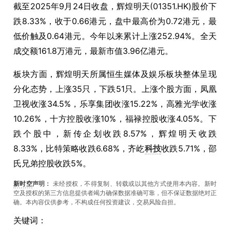
截至2025年9月24日收盘，辉煌明天(01351.HK)股价下
跌8.33%，收于0.66港元，盘中最高价为0.72港元，最
低价触及0.64港元。今年以来累计上涨252.94%。全天
成交额161.8万港元，最新市值3.96亿港元。
板块方面，辉煌明天所属恒生媒体及娱乐板块整体呈现
分化态势，上涨35只，下跌51只。上涨个股方面，凤凰
卫视收涨34.5%，乐享集团收涨15.22%，高雅光学收涨
10.26%，十方控股收涨10%，福禄控股收涨4.05%。下
跌个股中，新传企划收跌8.57%，辉煌明天收跌
8.33%，比特策略收跌6.68%，齐屹
科技
收跌5.71%，邵
氏兄弟控股收跌5%。
新时空
声明：
未经授权，不得复制、转载或以其他方式使用本内容。新时
空及授权的第三方信息提供者竭力确保数据准确可靠，但不保证数据绝对正
确。本內容仅供参考，不构成任何投资建议，交易风险自担。
关键词：