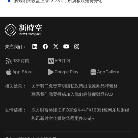
辉煌明天收盘上涨13.73%，所属板块走势分化
关注我们：
RSS订阅
API订阅
App Store
Google Play
AppGallery
相关信息：
关于我们
免责声明
隐私政策
出版原则
品牌素材
联系我们
我要投稿
加入我们
标签库
财经FAQ
友情链接：
东方财富
格隆汇
IPO
富途牛牛
FX168财经网
乐居财经
和讯
新时空传媒
财华网
更多友链+