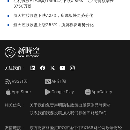
红利低波ETF华夏(159547)下跌0.89%，近2周份额增长
3750万份
航天控股收盘下跌7.27%，所属板块走势分化
航天控股收盘上涨7.55%，所属板块走势分化
关注我们：
RSS订阅
API订阅
App Store
Google Play
AppGallery
相关信息：
关于我们
免责声明
隐私政策
出版原则
品牌素材
联系我们
我要投稿
加入我们
标签库
财经FAQ
友情链接：
东方财富
格隆汇
IPO
富途牛牛
FX168财经网
乐居财经