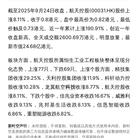
截至2025年9月24日收盘，航天控股(00031.HK)股价上
涨8.11%，收于0.8港元，盘中最高价为0.82港元，最低
价触及0.73港元。近一年累计上涨190.91%，创近一年
收盘新高。全天成交额2600.69万港元，明显放量，最
新市值24.68亿港元。
板块方面，航天控股所属恒生工业工程板块整体呈现分
化态势，上涨77只，下跌69只。上涨个股方面，精技集
团收涨29.25%，天利控股集团收涨11.9%，科轩动力控
股收涨10.28%，龙翼航空
科技
收涨8.77%，航天控股收
涨8.11%。下跌个股中，佳兆业资本收跌16.67%，威雅利
收跌9.13%，兆邦基生活收跌8.13%，信恳智能收跌
6.86%，重塑能源收跌6.82%。
新时空
声明：
未经授权，不得复制、转载或以其他方式使用本内容。新时
空及授权的第三方信息提供者竭力确保数据准确可靠，但不保证数据绝对正
确。本內容仅供参考，不构成任何投资建议，交易风险自担。