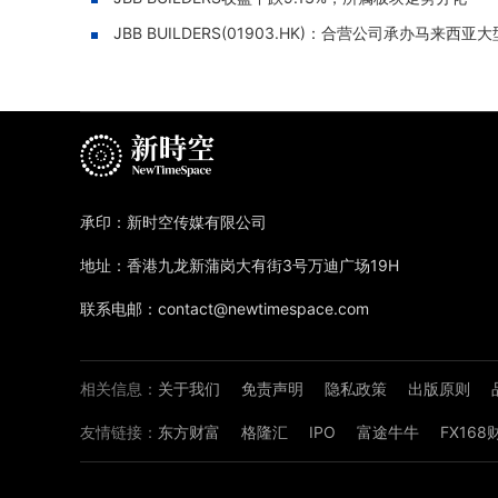
JBB BUILDERS(01903.HK)：合营公司承办马来西
承印：新时空传媒有限公司
地址：香港九龙新蒲岗大有街3号万迪广场19H
联系电邮：contact@newtimespace.com
相关信息：
关于我们
免责声明
隐私政策
出版原则
友情链接：
东方财富
格隆汇
IPO
富途牛牛
FX16