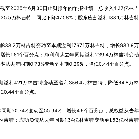
布截至
2025
年
6
月
30
日止财报年的年报业绩，总收入
4.27
亿林吉
125.5
万林吉特，同比下降
47.58%
；股东应占溢利
133.1
万林吉
利
833.2
万林吉特变动至本期溢利
1767.1
万林吉特，增长
933.9
万
，增长
1.61
个百分点；净利润从去年同期溢利
239.4
万林吉特变动
利率从去年同期
0.73%
变动至本期
0.29%
，降低
0.44
个百分点。
期溢利
421
万林吉特变动至溢利
356.4
万林吉特，降低
64.6
万林
低
0.44
个百分点。
年同期
50.74%
变动至
55.64%
，增长
4.9
个百分点；总权益从去年
林吉特；流动负债从去年同期
1.34
亿林吉特变动至
1.63
亿林吉特