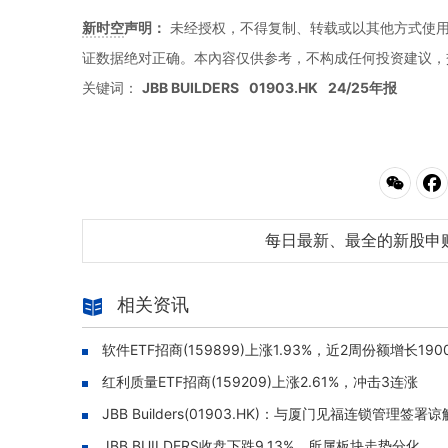
新时空
声明：
未经授权，不得复制、转载或以其他方式使
证数据绝对正确。本內容仅供参考，不构成任何投资建议，
关键词：
JBB BUILDERS
01903.HK
24/25年报
每日最新、最全的新股申
相关资讯
软件ETF招商(159899)上涨1.93%，近2周份额增长19
红利质量ETF招商(159209)上涨2.61%，冲击3连涨
JBB Builders(01903.HK)：与厦门见福连锁管
JBB BUILDERS收盘下跌9.13%，所属板块走势分化