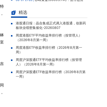
老挝勐康稀土项目，2025年该项目归母净亏损
特
人民币5,406万元
精选
特，
灵宝黄金(03330.HK)：新疆哈巴
08-07 20:07 |
河勘查取得重大进展，保有金金属量由13.20吨
港股通日报：晶合集成正式调入港股通，创新药
板块业绩密集催化-20260807
跃升至53.94吨
林
周度港股ETF平均收益率排行榜（按管理人）
迅策(03317.HK)：与天合算力订
08-07 20:04 |
（2026年8月第一周）
立战略合作备忘，共探能源垂类大模型与Toke
至
n工厂商业化
周度港股ETF收益率排行榜（2026年8月第一
周）
哥瑞利软件通过港交所聆讯，在
08-07 20:02 |
中国泛半导体IMSS市场排名第三
周度沪深股通ETF平均收益率排行榜（按管理
吉
人）（2026年8月第一周）
浙能迈领绿航二次递表港交所，为
08-07 19:47 |
全球领先的绿色航运设备和系统提供商
周度沪深股通ETF收益率排行榜（2026年8月第
一周）
骏杰集团控股(08188.HK)：附属
08-07 19:09 |
公司获授7份基建工程建造合约，合约总额约1.
同
95亿港元
，