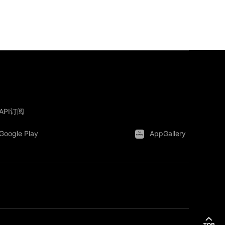
API订阅
Google Play
AppGallery