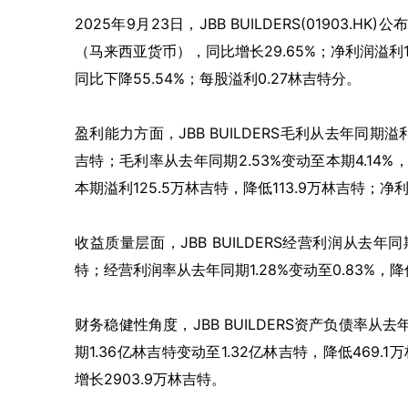
2025
年
9
月
23
日，
JBB BUILDERS(01903.HK)
公
（马来西亚货币），同比增长
29.65%
；净利润溢利
同比下降
55.54%
；每股溢利
0.27
林吉特分。
盈利能力方面，
JBB BUILDERS
毛利从去年同期溢
吉特；毛利率从去年同期
2.53%
变动至本期
4.14%
本期溢利
125.5
万林吉特，降低
113.9
万林吉特；净
收益质量层面，
JBB BUILDERS
经营利润从去年同
特；经营利润率从去年同期
1.28%
变动至
0.83%
，降
财务稳健性角度，
JBB BUILDERS
资产负债率从去
期
1.36
亿林吉特变动至
1.32
亿林吉特，降低
469.1
万
增长
2903.9
万林吉特。