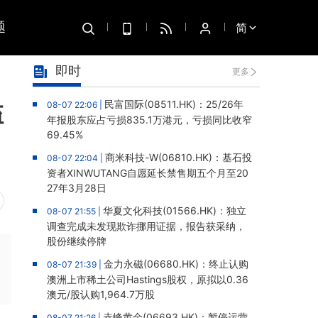
题
简
即时
更多
溢
民富国际(08511.HK)：25/26年
08-07 22:06 |
年报股东应占亏损835.1万港元，亏损同比收窄
69.45%
商米科技-W(06810.HK)：基石投
08-07 22:04 |
资者XINWUTANG自愿延长禁售期五个月至20
27年3月28日
华夏文化科技(01566.HK)：独立
08-07 21:55 |
调查完成未发现欺诈挪用证据，报告获采纳，
股份继续停牌
金力永磁(06680.HK)：终止认购
08-07 21:39 |
澳洲上市稀土公司Hastings股权，原拟以0.36
澳元/股认购1,964.7万股
赤峰黄金(06693.HK)：暂停运营
08-07 21:26 |