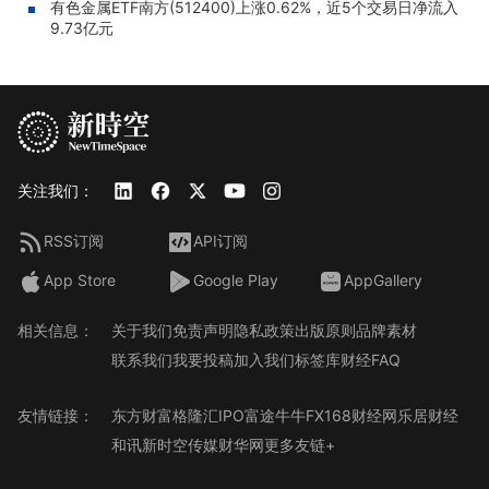
有色金属ETF南方(512400)上涨0.62%，近5个交易日净流入
9.73亿元
关注我们：
RSS订阅
API订阅
App Store
Google Play
AppGallery
相关信息：
关于我们
免责声明
隐私政策
出版原则
品牌素材
联系我们
我要投稿
加入我们
标签库
财经FAQ
友情链接：
东方财富
格隆汇
IPO
富途牛牛
FX168财经网
乐居财经
和讯
新时空传媒
财华网
更多友链+