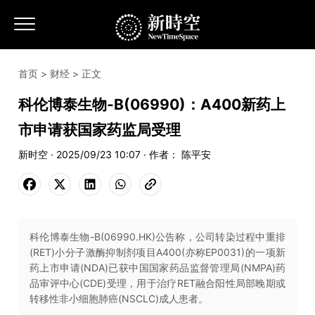
首页
>
财经
> 正文
科伦博泰生物-B(06990)：A400新药上
市申请获国家药监局受理
新时空 · 2025/09/23 10:07 · 作者： 陈平安
科伦博泰生物-B(06990.HK)公告称，公司转染过程中重排
(RET)小分子激酶抑制剂项目A400(亦称EP0031)的一项新
药上市申请(NDA)已获中国国家药品监督管理局(NMPA)药
品审评中心(CDE)受理，用于治疗RET融合阳性局部晚期或
转移性非小细胞肺癌(NSCLC)成人患者。