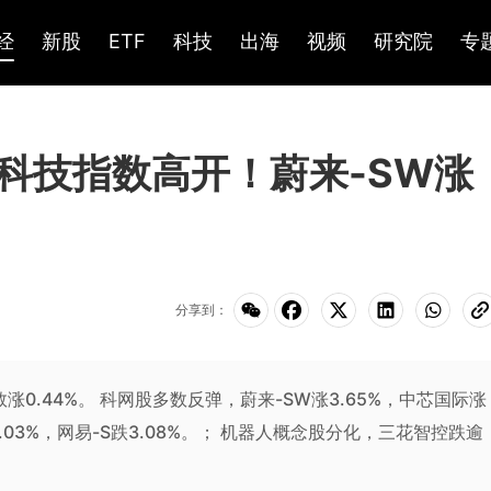
经
新股
ETF
科技
出海
视频
研究院
专
科技指数高开！蔚来-SW涨
分享到：
数涨0.44%。 科网股多数反弹，蔚来-SW涨3.65%，中芯国际涨
2.03%，网易-S跌3.08%。； 机器人概念股分化，三花智控跌逾