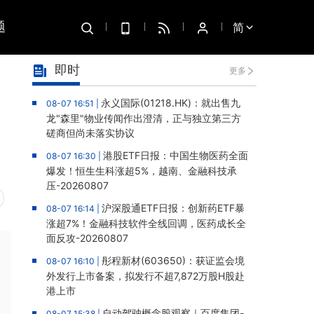
题
简
即时
更多
永义国际(01218.HK)：就出售九
08-07 16:51 |
龙"森里"物业传闻作出澄清，正与独立第三方
磋商但尚未落实协议
港股ETF日报：中国生物医药全面
08-07 16:30 |
爆发！恒生生科涨超5%，越南、金融科技承
压-20260807
沪深股通ETF日报：创新药ETF暴
08-07 16:14 |
涨超7%！金融科技软件全线回调，医药成长全
面反攻-20260807
彤程新材(603650)：获证监会境
08-07 16:10 |
外发行上市备案，拟发行不超7,872万股H股赴
港上市
自动驾驶概念股观察｜百度集团-
08-07 15:38 |