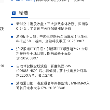
SW (09888.HK)午后小幅偏弱，萝卜快跑累计
订单超2200万单、覆盖27城
精选
南方两倍做多三星电子(07747.H
08-07 15:22 |
K)午后涨1.55%，成交额达8.93亿港元
新时空丨港股收盘：三大指数集体收涨、恒指涨
S跌
0.54%，半导体与医疗保健涨幅居前
博时央企红利ETF(03437.HK)午后
08-07 15:19 |
港股ETF日报：中国生物医药全面爆发！恒生生
涨0.62%，成交额达202.59万港元
科涨超5%，越南、金融科技承压-20260807
盈富基金(02800.HK)午后涨0.4
08-07 15:17 |
沪深股通ETF日报：创新药ETF暴涨超7%！金融
6%，成交126.86亿港元
科技软件全线回调，医药成长全面反
南方两倍做多海力士(07709.HK)
攻-20260807
08-07 15:13 |
午后跌6.29%，成交额达78.08亿港元
不保
自动驾驶概念股观察｜百度集团-SW
(09888.HK)午后小幅偏弱，萝卜快跑累计订单
GlobalX金融科技(03185.HK)跌1.
08-07 15:10 |
超2200万单、覆盖27城
59%，报38.380港元
港股通日报：港股通名单调整落地，MINIMAX入
通首日逆市大涨17%-20260806