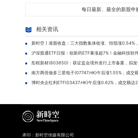
每日最新、最全的新股申
相关资讯
新时空丨港股收盘：三大指数集体收涨、恒指涨0.54%
沪深股通ETF日报：创新药ETF暴涨超7%！金融科技软件
彤程新材(603650)：获证监会境外发行上市备案，拟发
南方两倍做多三星电子(07747.HK)午后涨1.55%，成交
博时央企红利ETF(03437.HK)午后涨0.62%，成交额达2
承印：新时空传媒有限公司