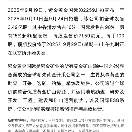
2025年9月19日，紫金黄金国际(02259.HK)宣布，于
2025年9月19日至9月24日招股，该公司拟全球发售
3.49亿股，其中香港发售占10%，国际发售占90%，另
有15%超额配股权，每股发售价71.59港元。每手100
股，预期股份将于2025年9月29日(星期一)上午九时正
在联交所开始买卖。
紫金黄金国际
是
紫金矿业的所有黄金矿山
(
除中国之外
)
整
合而成的全球领先黄金开采公司之一。主要从事黄金的
勘查、开采、选矿、冶炼、精炼及销售。公司通过全球
併购整合优质黄金矿山资源，并运用地质勘查、研究及
开发、工程、建设和矿山运营能力，以及国际
ESG
系
统，使公司能够实现持续增储增产与高效运营。
新时空
声明：
未经授权，不得复制、转载或以其他方式使用本内容。新时
空及授权的第三方信息提供者竭力确保数据准确可靠，但不保证数据绝对正
确。本內容仅供参考，不构成任何投资建议，交易风险自担。