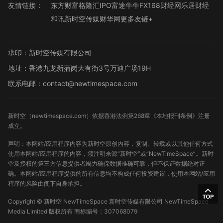
友情链接：
东方财富
格隆汇
IPO
富途牛牛
FX168财经网
乐居财经
和讯
新时空传媒
财华网
更多友链+
承印：新时空传媒有限公司
地址：香港九龙新蒲岗大有街3号万迪广场19H
联系电邮：contact@newtimespace.com
新时空（
newtimespace.com
）依据香港法例第268章《本地报刊条例》注册
成立。
声明：本网站/应用程序内容为新时空原创内容，复制、转载或以其他任何方式
使用本网站/应用程序的内容，须注明来源“新时空”或“NewTimeSpace”。新时
空及授权的第三方信息提供者竭力确保数据准确可靠，但不保证数据绝对正
确。本网站/应用程序提供的所有信息均不构成任何投资建议，使用本网站/应用
程序的风险由阁下自身承担。
Copyright ©
新时空
NewTimeSpace 新时空传媒有限公司 NewTimeSpace
Media Limited 版权所有
商标编号：307068079