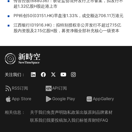
传音控股(688036)：获证监会境外发行上市备案，拟发行不
超1.32亿股H股赴港上市
PP科创50(03151.HK)早盘涨1.33%，成交额达706.11万港元
江西银行(01916.HK)：拟特别授权非公开发行不超过7.15亿
股内资股及2.15亿股H股，募资净额全部补充核心一级资本
关注我们：
RSS订阅
API订阅
App Store
Google Play
AppGallery
相关信息：
关于我们
免责声明
隐私政策
出版原则
品牌素材
联系我们
我要投稿
加入我们
标签库
财经FAQ