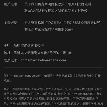
相关信息：
关于我们
免责声明
隐私政策
出版原则
品牌素材
联系我们
我要投稿
加入我们
标签库
财经FAQ
友情链接：
东方财富
格隆汇
IPO
富途牛牛
FX168财经网
乐居财经
和讯
新时空传媒
财华网
更多友链+
承印：新时空传媒有限公司
地址：香港九龙新蒲岗大有街3号万迪广场19H
联系电邮：contact@newtimespace.com
新时空（
newtimespace.com
）依据香港法例第268章《本地报刊条例》注册
成立。
声明：本网站/应用程序内容为新时空原创内容，复制、转载或以其他任何方式
使用本网站/应用程序的内容，须注明来源“新时空”或“NewTimeSpace”。新时
空及授权的第三方信息提供者竭力确保数据准确可靠，但不保证数据绝对正
确。本网站/应用程序提供的所有信息均不构成任何投资建议，使用本网站/应用