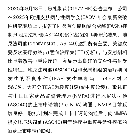
2025年9月18日，歌礼制药(01672.HK)公告宣布，公司
在2025年欧洲皮肤病与性病学会(EADV)年会最新突破
性研究专场上，报告了同类首创脂肪酸合成酶(FASN)抑
制剂地尼法司他(ASC40)治疗痤疮的III期研究结果。地
尼法司他(denifanstat，ASC40)达到所有主要、关键次
要及次要疗效终点(意向治疗集(ITT)分析)，与安慰剂相
比显着改善中重度痤疮，亦显示出良好的安全性与耐受
性特征。地尼法司他(ASC40)组和安慰剂组的治疗期间
发生的不良事件(TEAE)发生率相当：58.6%对比
56.3%。大部分TEAE为轻度(1级)或中度(2级)。歌礼正
与中国国家药品监督管理局(NMPA)进行地尼法司他
(ASC40)的上市申请前(Pre-NDA)沟通，NMPA目前反
馈良好。歌礼计划在完成上市申请前沟通后，向NMPA
提交地尼法司他(ASC40)用于治疗中重度寻常性痤疮的
新药上市申请(NDA)。