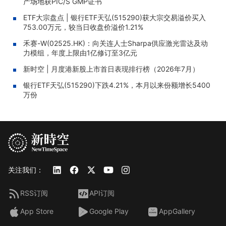
产场地获PIC/S GMP证书
ETF大宗盘点 | 银行ETF天弘(515290)获大宗交易溢价买入
753.00万元，较当日收盘价溢价1.21%
禾赛-W(02525.HK)：向关连人士Sharpa供应激光雷达及动
力模组，年度上限由1亿修订至3亿元
新时空 | 月度港新股上市首日表现排行榜（2026年7月）
银行ETF天弘(515290)下跌4.21%，本月以来份额增长5400
万份
关注我们：
RSS订阅
API订阅
App Store
Google Play
AppGallery