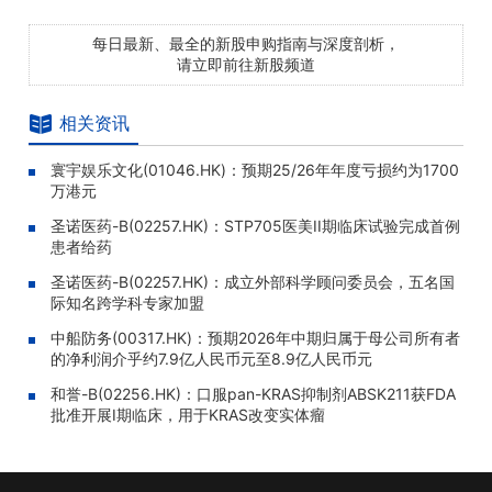
每日最新、最全的新股申购指南与深度剖析，
请立即前往新股频道
相关资讯
寰宇娱乐文化(01046.HK)：预期25/26年年度亏损约为1700
万港元
圣诺医药-B(02257.HK)：STP705医美II期临床试验完成首例
患者给药
圣诺医药-B(02257.HK)：成立外部科学顾问委员会，五名国
际知名跨学科专家加盟
中船防务(00317.HK)：预期2026年中期归属于母公司所有者
的净利润介乎约7.9亿人民币元至8.9亿人民币元
和誉-B(02256.HK)：口服pan-KRAS抑制剂ABSK211获FDA
批准开展I期临床，用于KRAS改变实体瘤