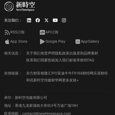
关注我们：
RSS订阅
API订阅
App Store
Google Play
AppGallery
相关信息：
关于我们
免责声明
隐私政策
出版原则
品牌素材
联系我们
我要投稿
加入我们
标签库
财经FAQ
友情链接：
东方财富
格隆汇
IPO
富途牛牛
FX168财经网
乐居财经
和讯
新时空传媒
财华网
更多友链+
承印：新时空传媒有限公司
地址：香港九龙新蒲岗大有街3号万迪广场19H
联系电邮：contact@newtimespace.com