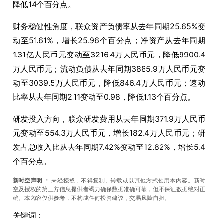
降低
14
个百分点。
财务稳健性角度，联众资产负债率从去年同期
25.65%
变
动至
51.61%
，增长
25.96
个百分点；净资产从去年同期
1.31
亿人民币元变动至
3216.4
万人民币元，降低
9900.4
万人民币元；流动负债从去年同期
3885.9
万人民币元变
动至
3039.5
万人民币元，降低
846.4
万人民币元；速动
比率从去年同期
2.11
变动至
0.98
，降低
1.13
个百分点。
研发投入方向，联众研发费用从去年同期
371.9
万人民币
元变动至
554.3
万人民币元，增长
182.4
万人民币元；研
发占总收入比从去年同期
7.42%
变动至
12.82%
，增长
5.4
个百分点。
新时空声明
：
未经授权，不得复制、转载或以其他方式使用本内容。新时
空及授权的第三方信息提供者竭力确保数据准确可靠，但不保证数据绝对正
确。本內容仅供参考，不构成任何投资建议，交易风险自担。
关键词：