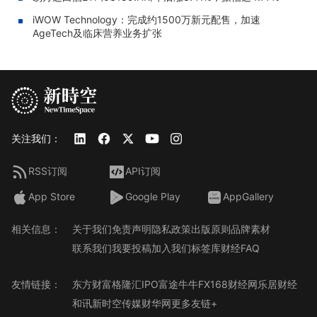
iWOW Technology：完成约1500万新元配售，加速
AgeTech及临床营养业务扩张
关注我们：
RSS订阅
API订阅
App Store
Google Play
AppGallery
相关信息：
关于我们
免责声明
隐私政策
出版原则
品牌素材
联系我们
我要投稿
加入我们
标签库
财经FAQ
友情链接：
东方财富
格隆汇
IPO
富途牛牛
FX168财经网
乐居财经
和讯
新时空传媒
财华网
更多友链+