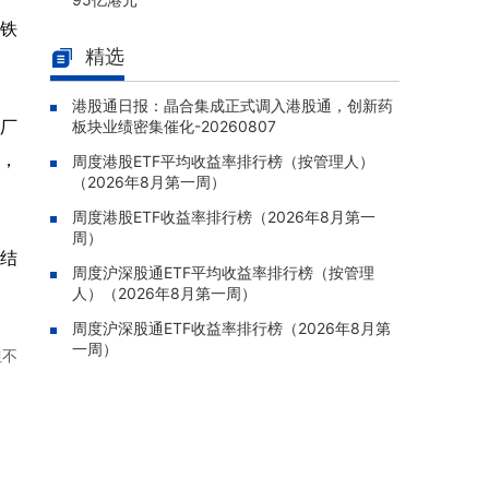
铁
中国生物制药(01177.HK)：贝莫苏
08-07 19:06 |
精选
拜单抗联合化疗序贯安罗替尼一线治疗鳞状非
小细胞肺癌新适应症获批上市
港股通日报：晶合集成正式调入港股通，创新药
联易融科技-W(09959.HK)：预期
08-07 19:00 |
工厂
板块业绩密集催化-20260807
中期扭亏为盈，录得权益股东应占净利人民币5
，
周度港股ETF平均收益率排行榜（按管理人）
00万至2,500万元
（2026年8月第一周）
博泰车联(02889.HK)：拟以不超
08-07 18:33 |
周度港股ETF收益率排行榜（2026年8月第一
人民币14亿元收购成都明夷约70%股权，切入
周）
AI光通信芯片产业链
结
周度沪深股通ETF平均收益率排行榜（按管理
路劲(01098.HK)：将一般重组支
08-07 18:25 |
人）（2026年8月第一周）
持协议费用截止时间延期至8月21日，预计逾7
5%票据持有人支持重组
周度沪深股通ETF收益率排行榜（2026年8月第
一周）
但不
力天影业(09958.HK)：黄志强及
08-07 18:19 |
林明伟辞任执行董事，余萍获委任