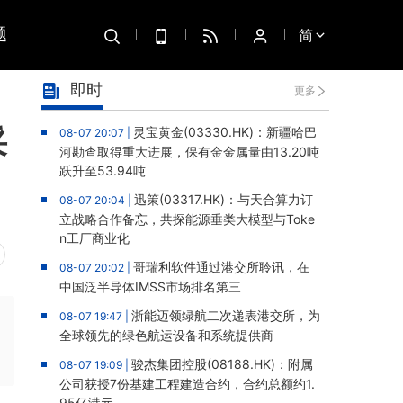
题
简
即时
更多
采
灵宝黄金(03330.HK)：新疆哈巴
08-07 20:07 |
河勘查取得重大进展，保有金金属量由13.20吨
跃升至53.94吨
迅策(03317.HK)：与天合算力订
08-07 20:04 |
立战略合作备忘，共探能源垂类大模型与Toke
n工厂商业化
哥瑞利软件通过港交所聆讯，在
08-07 20:02 |
中国泛半导体IMSS市场排名第三
浙能迈领绿航二次递表港交所，为
08-07 19:47 |
全球领先的绿色航运设备和系统提供商
骏杰集团控股(08188.HK)：附属
08-07 19:09 |
公司获授7份基建工程建造合约，合约总额约1.
95亿港元