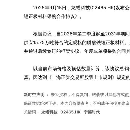
2025
年
9
月
15
日，龙蟠科技
(
02465.HK
)
发布公
锂正极材料采购合作协议》。
根据协议，自
2026
年第二季度起至
2031
年期间
供应
15.75
万吨符合约定规格的磷酸铁锂正极材料。
并通过后续签订的框架协议、年度或单项采购合同
以当前市场价格及预估数量计算，该协议总销
算。因达到《上海证券交易所股票上市规则》规定
新时空声明
：
未经授权，不得复制、转载或以其他方式使
保证数据绝对正确。本內容仅供参考，不构成任何投资建议
关键词：
龙蟠科技
02465.HK
宁德时代