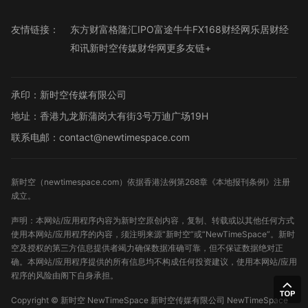
友情链接：
东方财富
格隆汇
IPO
富途牛牛
FX168财经网
乐居财经
和讯
新时空传媒
财华网
更多友链+
承印：新时空传媒有限公司
地址：香港九龙新蒲岗大有街3号万迪广场19H
联系电邮：contact@newtimespace.com
新时空（
newtimespace.com
）依据香港法例第268章《本地报刊条例》注册
成立。
声明：本网站/应用程序内容为新时空原创内容，复制、转载或以其他任何方式
使用本网站/应用程序的内容，须注明来源“新时空”或“NewTimeSpace”。新时
空及授权的第三方信息提供者竭力确保数据准确可靠，但不保证数据绝对正
确。本网站/应用程序提供的所有信息均不构成任何投资建议，使用本网站/应用
程序的风险由阁下自身承担。
Copyright ©
新时空
NewTimeSpace 新时空传媒有限公司 NewTimeSpace