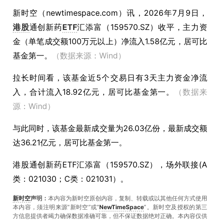
新时空（
newtimespace.com
）讯，
2026年7月9日，
港股
通创新药
ETF
汇添富（159570.SZ）收平，主力资
金（单笔成交额100万元以上）净流入1.58亿元，居可比
基金第一。
（数据来源：Wind）
拉长时间看，该基金近5个交易日有3天主力资金净流
入，合计流入18.92亿元，居可比基金第一。
（数据来
源：Wind）
与此同时，该基金最新成交量为26.03亿份，最新成交额
达36.21亿元，居可比基金第一。
港股通创新药ETF汇添富（159570.SZ），场外联接(A
类：021030；C类：021031）。
新时空
声明：
本内容为新时空原创内容，复制、转载或以其他任何方式使用
本内容，须注明来源“新时空”或“
NewTimeSpace
”。新时空及授权的第三
方信息提供者竭力确保数据准确可靠，但不保证数据绝对正确。本內容仅供