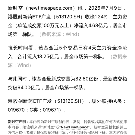
新时空（
newtimespace.com
）讯，
2026年7月9日，
港股
创新药
ETF
广发（513120.SH）收涨1.24%，主力资
金（单笔成交额100万元以上）净流入4.68亿元，居全市
场第一梯队。
（数据来源：Wind）
拉长时间看，该基金近5个交易日有4天主力资金净流
入，合计流入18.25亿元，居全市场第一梯队。
（数据来
源：Wind）
与此同时，该基金最新成交量为82.60亿份，最新成交额
突破94.00亿元，居全市场第一梯队。
港股创新药ETF广发（513120.SH），场外联接(A类：
019670；C类：019671）。
新时空
声明：
本内容为新时空原创内容，复制、转载或以其他任何方式使用
本内容，须注明来源“新时空”或“
NewTimeSpace
”。新时空及授权的第三
方信息提供者竭力确保数据准确可靠，但不保证数据绝对正确。本內容仅供