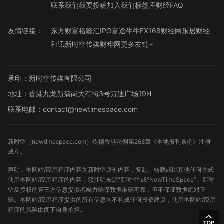
联系我们
我要投稿
加入我们
标签库
财经FAQ
友情链接：
东方财富
格隆汇
IPO
富途牛牛
FX168财经网
乐居财经
和讯
新时空传媒
财华网
更多友链+
承印：新时空传媒有限公司
地址：香港九龙新蒲岗大有街3号万迪广场19H
联系电邮：contact@newtimespace.com
新时空（
newtimespace.com
）依据香港法例第268章《本地报刊条例》注册
成立。
声明：本网站/应用程序内容为新时空原创内容，复制、转载或以其他任何方式
使用本网站/应用程序的内容，须注明来源“新时空”或“NewTimeSpace”。新时
空及授权的第三方信息提供者竭力确保数据准确可靠，但不保证数据绝对正
确。本网站/应用程序提供的所有信息均不构成任何投资建议，使用本网站/应用
程序的风险由阁下自身承担。