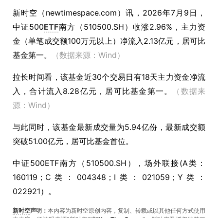
新时空（
newtimespace.com
）讯，
2026年7月9日，
中证500
ETF
南方（510500.SH）收涨2.96%，主力资
金（单笔成交额100万元以上）净流入2.13亿元，居可比
基金第一。
（数据来源：Wind）
拉长时间看，该基金近30个交易日有18天主力资金净流
入，合计流入8.28亿元，居可比基金第一。
（数据来
源：Wind）
与此同时，该基金最新成交量为5.94亿份，最新成交额
突破51.00亿元，居可比基金首位。
中证500ETF南方（510500.SH），场外联接(A类：
160119；C类：004348；I类：021059；Y类：
022921）。
新时空
声明：
本内容为新时空原创内容，复制、转载或以其他任何方式使用