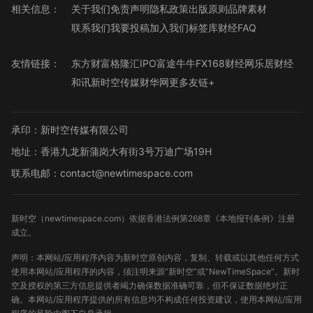
相关信息：
关于我们
免责声明
隐私政策
出版原则
品牌素材
联系我们
我要投稿
加入我们
标签库
财经FAQ
友情链接：
东方财富
格隆汇
IPO
富途牛牛
FX168财经网
乐居财经
和讯
新时空传媒
财华网
更多友链+
承印：新时空传媒有限公司
地址：香港九龙新蒲岗大有街3号万迪广场19H
联系电邮：contact@newtimespace.com
新时空（
newtimespace.com
）依据香港法例第268章《本地报刊条例》注册
成立。
声明：本网站/应用程序内容为新时空原创内容，复制、转载或以其他任何方式
使用本网站/应用程序的内容，须注明来源“新时空”或“NewTimeSpace”。新时
空及授权的第三方信息提供者竭力确保数据准确可靠，但不保证数据绝对正
确。本网站/应用程序提供的所有信息均不构成任何投资建议，使用本网站/应用