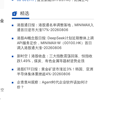
拟12.88亿元人民币购买高性能服务器，构成主
要交易
精选
云想科技(02131.HK)：独立内部
08-06 20:03 |
资金
监控跟进审查完成，补救措施已全部实施，股
港股通日报：港股通名单调整落地，MINIMAX入
通首日逆市大涨17%-20260806
份继续停牌
港股AI概念股日报: DeepSeek计划近期整体上调
四川百利天恒药业递表港交所，宜
08-06 19:50 |
API服务定价，MINIMAX-W（00100.HK）首日
泽康为全球首款获批双特异性ADC，15款临床
调入港股通大涨-20260806
阶段候选药物在研
新时空丨港股收盘：三大指数震荡回落、恒指收
太平洋航运(02343.HK)：2026年
08-06 19:35 |
跌1.49%，煤炭、有色金属等题材逆势走强
中报股东应占溢利1.05亿美元，同比增加310.3
5%
港股ETF日报：黄金矿逆市涨近3%！韩国、亚洲
半导体集体重挫超4%-20260806
TOM集团(02383.HK)：2026年
08-06 19:33 |
企查查AI观察：Agent时代企业软件该如何计
中报股东应占亏损1.57亿港元，亏损同比扩大5
价？
9.51%
时空
中信证券(06030.HK)：向中信金
08-06 19:31 |
。
控发行约8.04亿股H股已完成，募资净额约18
4.13亿港元