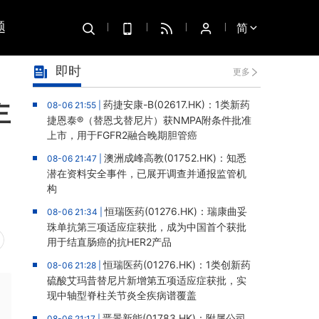
题
简
即时
更多
主
药捷安康-B(02617.HK)：1类新药
08-06 21:55 |
捷恩泰®（替恩戈替尼片）获NMPA附条件批准
上市，用于FGFR2融合晚期胆管癌
澳洲成峰高教(01752.HK)：知悉
08-06 21:47 |
潜在资料安全事件，已展开调查并通报监管机
构
恒瑞医药(01276.HK)：瑞康曲妥
08-06 21:34 |
珠单抗第三项适应症获批，成为中国首个获批
用于结直肠癌的抗HER2产品
恒瑞医药(01276.HK)：1类创新药
08-06 21:28 |
硫酸艾玛昔替尼片新增第五项适应症获批，实
现中轴型脊柱关节炎全疾病谱覆盖
晋景新能(01783.HK)：附属公司
08-06 21:17 |