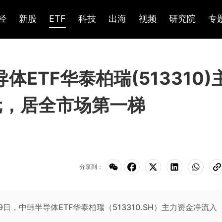
经
新股
ETF
科技
出海
视频
研究院
专
导体ETF华泰柏瑞(513310)
元，居全市场第一梯
分享到：
年7月9日，中韩半导体ETF华泰柏瑞（513310.SH）主力资金净流入