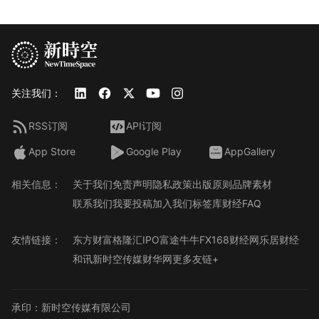
关注我们：
RSS订阅
API订阅
App Store
Google Play
AppGallery
相关信息：
关于我们
免责声明
隐私政策
出版原则
品牌素材
联系我们
我要投稿
加入我们
标签库
财经FAQ
友情链接：
东方财富
格隆汇
IPO
富途牛牛
FX168财经网
乐居财经
和讯
新时空传媒
财华网
更多友链+
承印：新时空传媒有限公司