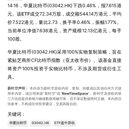
14:16，华夏比特币(03042.HK)下跌0.46%，报7.615港
元。该
ETF
成交72.34万股，成交额544.14万港元，平均
价7.522港元，量比2.73，换手率0.46%，振幅1.77%。
当前单位净值7.638港元，资产规模12.13亿港元，每手
100股。
华夏比特币(03042.HK)采用100%实物复制策略，旨在
紧贴芝商所CF比特币指数（亚太收市价）。该基金直接
将资产100%投资于实物比特币，不涉及期货或衍生工
具。
新时空声明：
本内容为新时空原创内容，复制、转载或以其他任何方式使
用本内容，须注明来源“新时空”或“
NewTimeSpace
”。新时空及授权的第
三方信息提供者竭力确保数据准确可靠，但不保证数据绝对正确。本內容仅
供参考，不构成任何投资建议，交易风险自担。
关键词：
华夏比特币
03042.HK
ETF盘中异动