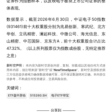
证券作为指数样本，以反映电子板块上市公司证券的整
体表现。
数据显示，截至2026年6月30日，中证电子50指数
(931461)前十大权重股分别为兆易创新、寒武纪、北方
华创、立讯精密、澜起科技、中微公司、海光信息、东
山精密、中芯国际、京东方A，前十大权重股合计占比
47.32%。（以上所列股票仅为指数成份股，无特定推荐
之意）
新时空声明：
本内容为新时空原创内容，复制、转载或以其他任何方式使
用本内容，须注明来源“新时空”或“
NewTimeSpace
”。新时空及授权的第
三方信息提供者竭力确保数据准确可靠，但不保证数据绝对正确。本內容仅
供参考，不构成任何投资建议，交易风险自担。
关键词：
ETF盘中异动
515260.SH
电子ETF华宝
分享到