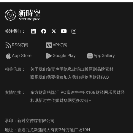
关注我们：
RSS订阅
API订阅
App Store
Google Play
AppGallery
相关信息：
关于我们
免责声明
隐私政策
出版原则
品牌素材
联系我们
我要投稿
加入我们
标签库
财经FAQ
友情链接：
东方财富
格隆汇
IPO
富途牛牛
FX168财经网
乐居财经
和讯
新时空传媒
财华网
更多友链+
承印：新时空传媒有限公司
地址：香港九龙新蒲岗大有街3号万迪广场19H