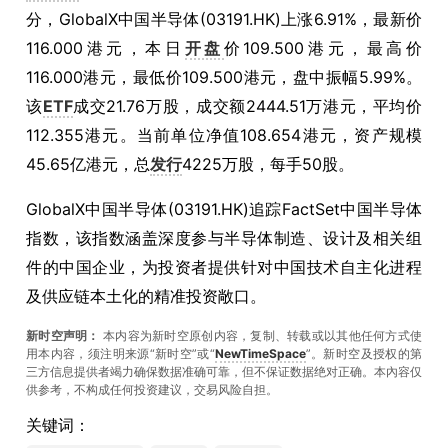
分，GlobalX中国半导体(03191.HK)上涨6.91%，最新价
116.000港元，本日
开盘
价109.500港元，最高价
116.000港元，最低价109.500港元，盘中振幅5.99%。
该
ETF
成交21.76万股，成交额2444.51万港元，平均价
112.355港元。当前单位净值108.654港元，资产规模
45.65亿港元，总
发行
4225万股，每手50股。
GlobalX中国半导体(03191.HK)追踪FactSet中国半导体
指数，该指数涵盖深度参与半导体制造、设计及相关组
件的中国企业，为投资者提供针对中国技术自主化进程
及供应链本土化的精准投资敞口。
新时空声明：
本内容为新时空原创内容，复制、转载或以其他任何方式使
用本内容，须注明来源“新时空”或“
NewTimeSpace
”。新时空及授权的第
三方信息提供者竭力确保数据准确可靠，但不保证数据绝对正确。本內容仅
供参考，不构成任何投资建议，交易风险自担。
关键词：