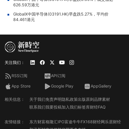
626.59万港元
GlobalX中国半导体(03191.HK)早盘跌5.27%，平均价
84.461港元
关注我们：
RSS订阅
API订阅
App Store
Google Play
AppGallery
相关信息：
关于我们
免责声明
隐私政策
出版原则
品牌素材
联系我们
我要投稿
加入我们
标签库
财经FAQ
友情链接：
东方财富
格隆汇
IPO
富途牛牛
FX168财经网
乐居财经